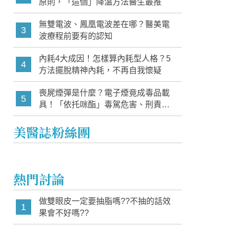
原則，「這個」降溫方法醫生最推
無雙電波、鳳凰電波差在哪？醫美電
3
波療程前要有的認知
內耗4大成因！怎樣算內耗型人格？5
4
方法擺脫精神內耗，不再自我懷疑
喪屍煙彈是什麼？電子煙竟成毒品載
5
具！「依托咪酯」毒駕危害、刑責與
家長必知警訊
美醫誌粉絲團
熱門討論
做雙眼皮一定要抽脂嗎??不抽的話效
1
果會不好嗎??