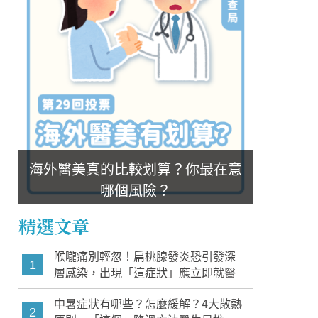
海外醫美真的比較划算？你最在意
哪個風險？
精選文章
喉嚨痛別輕忽！扁桃腺發炎恐引發深
1
層感染，出現「這症狀」應立即就醫
中暑症狀有哪些？怎麼緩解？4大散熱
2