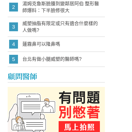
湯姆克魯斯臉腫到變鄰居阿伯 整形醫
2
師爆料：下半臉修很大
威塑抽脂有限定或只有適合什麼樣的
3
人做嗎?
4
蓮霧鼻可以隆鼻嗎
5
台北有做小腿威塑的醫師嗎?
顧問醫師