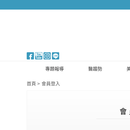
醫美整形
專題報導
醫趨勢
新知快訊
美醫FUN知識
首頁
會員登入
醫美整形
國際新知
保健醫療
會 
生活知識