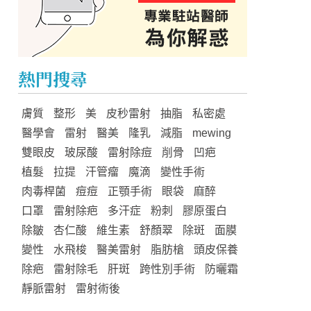
熱門搜尋
膚質
整形
美
皮秒雷射
抽脂
私密處
醫學會
雷射
醫美
隆乳
減脂
mewing
雙眼皮
玻尿酸
雷射除痘
削骨
凹疤
植髮
拉提
汗管瘤
魔滴
變性手術
肉毒桿菌
痘痘
正顎手術
眼袋
麻醉
口罩
雷射除疤
多汗症
粉刺
膠原蛋白
除皺
杏仁酸
維生素
舒顏翠
除斑
面膜
變性
水飛梭
醫美雷射
脂肪槍
頭皮保養
除疤
雷射除毛
肝斑
跨性別手術
防曬霜
靜脈雷射
雷射術後