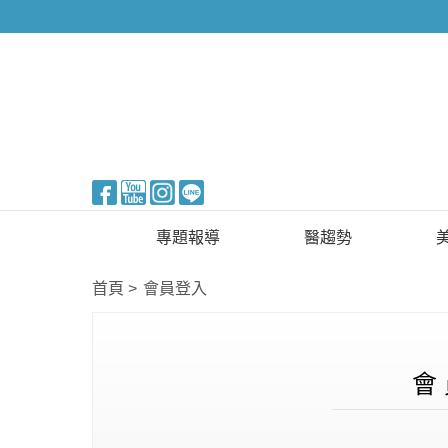
醫美整形
專題報導
醫趨勢
新知快訊
美醫FUN知識
首頁
會員登入
醫美整形
國際新知
保健醫療
會 
生活知識