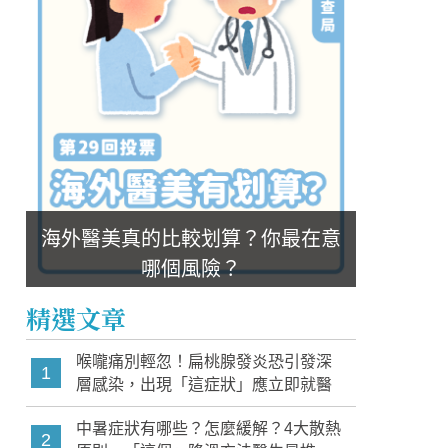
海外醫美真的比較划算？你最在意
哪個風險？
精選文章
喉嚨痛別輕忽！扁桃腺發炎恐引發深
1
層感染，出現「這症狀」應立即就醫
中暑症狀有哪些？怎麼緩解？4大散熱
2