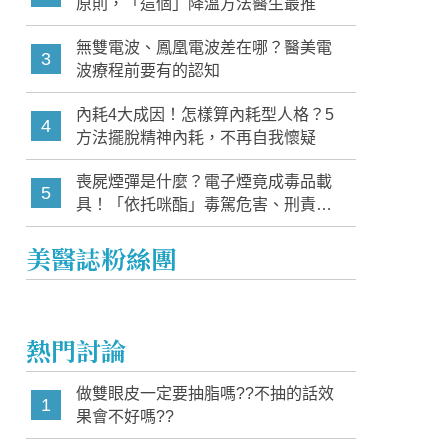
原則，「這個」降溫方法醫生最推
無雙電波、鳳凰電波差在哪？醫美電
3
波療程前要有的認知
內耗4大成因！怎樣算內耗型人格？5
4
方法擺脫精神內耗，不再自我懷疑
喪屍煙彈是什麼？電子煙竟成毒品載
5
具！「依托咪酯」毒駕危害、刑責與
家長必知警訊
美醫誌粉絲團
熱門討論
做雙眼皮一定要抽脂嗎??不抽的話效
1
果會不好嗎??