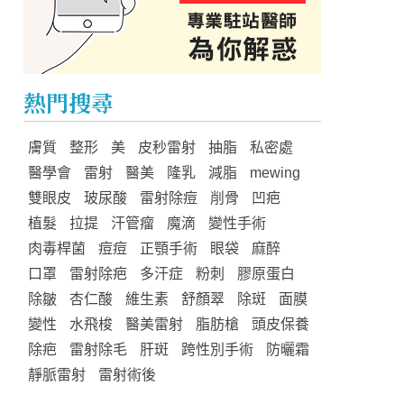
熱門搜尋
膚質
整形
美
皮秒雷射
抽脂
私密處
醫學會
雷射
醫美
隆乳
減脂
mewing
雙眼皮
玻尿酸
雷射除痘
削骨
凹疤
植髮
拉提
汗管瘤
魔滴
變性手術
肉毒桿菌
痘痘
正顎手術
眼袋
麻醉
口罩
雷射除疤
多汗症
粉刺
膠原蛋白
除皺
杏仁酸
維生素
舒顏翠
除斑
面膜
變性
水飛梭
醫美雷射
脂肪槍
頭皮保養
除疤
雷射除毛
肝斑
跨性別手術
防曬霜
靜脈雷射
雷射術後