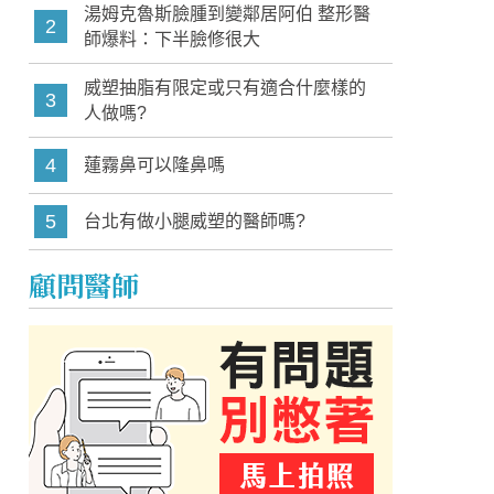
湯姆克魯斯臉腫到變鄰居阿伯 整形醫
2
師爆料：下半臉修很大
威塑抽脂有限定或只有適合什麼樣的
3
人做嗎?
4
蓮霧鼻可以隆鼻嗎
5
台北有做小腿威塑的醫師嗎?
顧問醫師