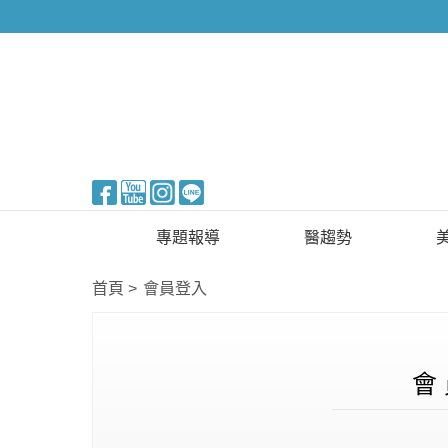
醫美整形
專題報導
醫趨勢
新知快訊
美醫FUN知識
首頁
會員登入
醫美整形
國際新知
保健醫療
會 
生活知識