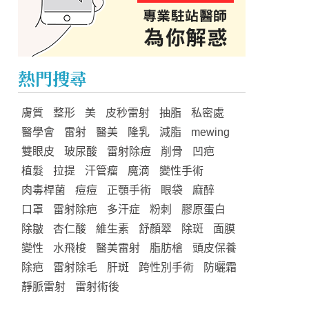
熱門搜尋
膚質
整形
美
皮秒雷射
抽脂
私密處
醫學會
雷射
醫美
隆乳
減脂
mewing
雙眼皮
玻尿酸
雷射除痘
削骨
凹疤
植髮
拉提
汗管瘤
魔滴
變性手術
肉毒桿菌
痘痘
正顎手術
眼袋
麻醉
口罩
雷射除疤
多汗症
粉刺
膠原蛋白
除皺
杏仁酸
維生素
舒顏翠
除斑
面膜
變性
水飛梭
醫美雷射
脂肪槍
頭皮保養
除疤
雷射除毛
肝斑
跨性別手術
防曬霜
靜脈雷射
雷射術後