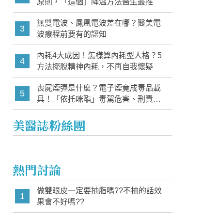
原則，「這個」降溫方法醫生最推
無雙電波、鳳凰電波差在哪？醫美電
3
波療程前要有的認知
內耗4大成因！怎樣算內耗型人格？5
4
方法擺脫精神內耗，不再自我懷疑
喪屍煙彈是什麼？電子煙竟成毒品載
5
具！「依托咪酯」毒駕危害、刑責與
家長必知警訊
美醫誌粉絲團
熱門討論
做雙眼皮一定要抽脂嗎??不抽的話效
1
果會不好嗎??