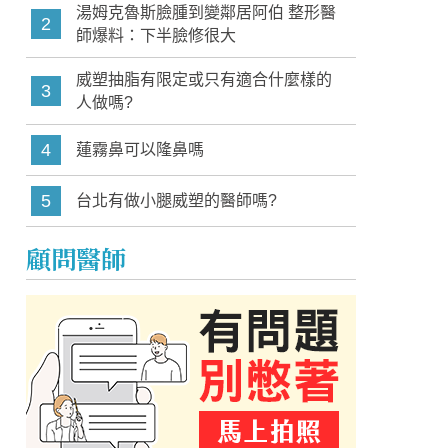
湯姆克魯斯臉腫到變鄰居阿伯 整形醫
2
師爆料：下半臉修很大
威塑抽脂有限定或只有適合什麼樣的
3
人做嗎?
4
蓮霧鼻可以隆鼻嗎
5
台北有做小腿威塑的醫師嗎?
顧問醫師