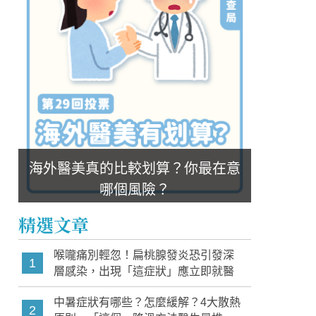
海外醫美真的比較划算？你最在意
哪個風險？
精選文章
喉嚨痛別輕忽！扁桃腺發炎恐引發深
1
層感染，出現「這症狀」應立即就醫
中暑症狀有哪些？怎麼緩解？4大散熱
2