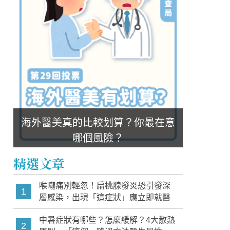
海外醫美真的比較划算？你最在意
哪個風險？
精選文章
喉嚨痛別輕忽！扁桃腺發炎恐引發深
1
層感染，出現「這症狀」應立即就醫
中暑症狀有哪些？怎麼緩解？4大散熱
2