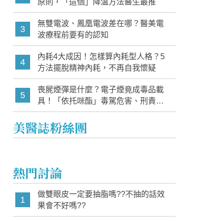
原則，「這個」降溫方法醫生最推
無雙電波、鳳凰電波差在哪？醫美電
3
波療程前要有的認知
內耗4大成因！怎樣算內耗型人格？5
4
方法擺脫精神內耗，不再自我懷疑
喪屍煙彈是什麼？電子煙竟成毒品載
5
具！「依托咪酯」毒駕危害、刑責與
家長必知警訊
美醫誌粉絲團
熱門討論
做雙眼皮一定要抽脂嗎??不抽的話效
1
果會不好嗎??