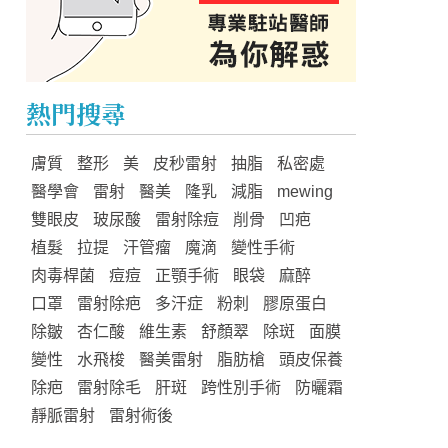
熱門搜尋
膚質
整形
美
皮秒雷射
抽脂
私密處
醫學會
雷射
醫美
隆乳
減脂
mewing
雙眼皮
玻尿酸
雷射除痘
削骨
凹疤
植髮
拉提
汗管瘤
魔滴
變性手術
肉毒桿菌
痘痘
正顎手術
眼袋
麻醉
口罩
雷射除疤
多汗症
粉刺
膠原蛋白
除皺
杏仁酸
維生素
舒顏翠
除斑
面膜
變性
水飛梭
醫美雷射
脂肪槍
頭皮保養
除疤
雷射除毛
肝斑
跨性別手術
防曬霜
靜脈雷射
雷射術後