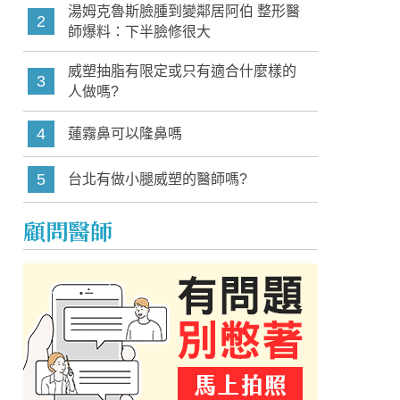
湯姆克魯斯臉腫到變鄰居阿伯 整形醫
2
師爆料：下半臉修很大
威塑抽脂有限定或只有適合什麼樣的
3
人做嗎?
4
蓮霧鼻可以隆鼻嗎
5
台北有做小腿威塑的醫師嗎?
顧問醫師