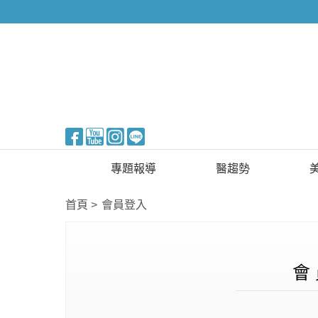
醫美整形
專題報導
醫趨勢
新知快訊
美醫FUN知識
首頁
會員登入
醫美整形
國際新知
保健醫療
會 
生活知識