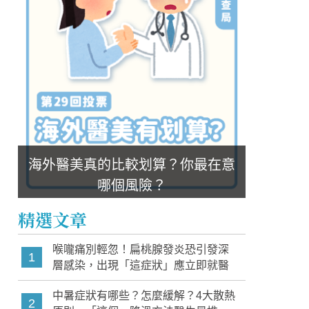
海外醫美真的比較划算？你最在意
哪個風險？
精選文章
喉嚨痛別輕忽！扁桃腺發炎恐引發深
1
層感染，出現「這症狀」應立即就醫
中暑症狀有哪些？怎麼緩解？4大散熱
2