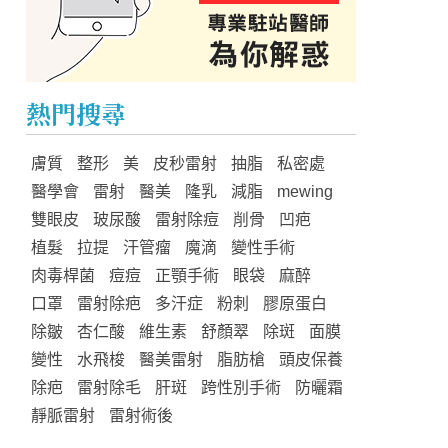
熱門搜尋
膚質
整形
美
皮秒雷射
抽脂
私密處
醫學會
雷射
醫美
隆乳
減脂
mewing
雙眼皮
玻尿酸
雷射除痘
削骨
凹疤
植髮
拉提
汗管瘤
魔滴
變性手術
肉毒桿菌
痘痘
正顎手術
眼袋
麻醉
口罩
雷射除疤
多汗症
粉刺
膠原蛋白
除皺
杏仁酸
維生素
舒顏翠
除斑
面膜
變性
水飛梭
醫美雷射
脂肪槍
頭皮保養
除疤
雷射除毛
肝斑
跨性別手術
防曬霜
靜脈雷射
雷射術後