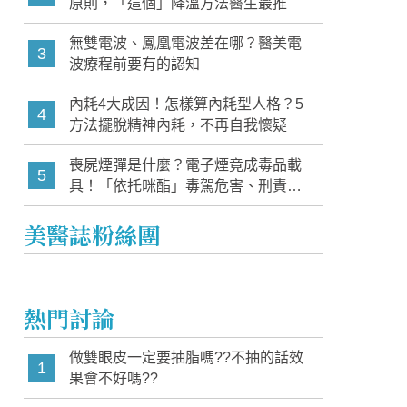
原則，「這個」降溫方法醫生最推
無雙電波、鳳凰電波差在哪？醫美電
3
波療程前要有的認知
內耗4大成因！怎樣算內耗型人格？5
4
方法擺脫精神內耗，不再自我懷疑
喪屍煙彈是什麼？電子煙竟成毒品載
5
具！「依托咪酯」毒駕危害、刑責與
家長必知警訊
美醫誌粉絲團
熱門討論
做雙眼皮一定要抽脂嗎??不抽的話效
1
果會不好嗎??