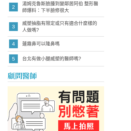
湯姆克魯斯臉腫到變鄰居阿伯 整形醫
2
師爆料：下半臉修很大
威塑抽脂有限定或只有適合什麼樣的
3
人做嗎?
4
蓮霧鼻可以隆鼻嗎
5
台北有做小腿威塑的醫師嗎?
顧問醫師