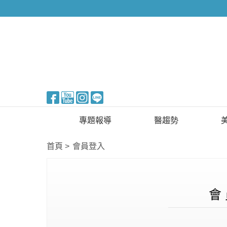
醫美整形
專題報導
醫趨勢
新知快訊
美醫FUN知識
首頁
會員登入
醫美整形
國際新知
保健醫療
會 
生活知識