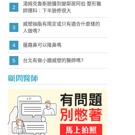
湯姆克魯斯臉腫到變鄰居阿伯 整形醫
2
師爆料：下半臉修很大
威塑抽脂有限定或只有適合什麼樣的
3
人做嗎?
4
蓮霧鼻可以隆鼻嗎
5
台北有做小腿威塑的醫師嗎?
顧問醫師