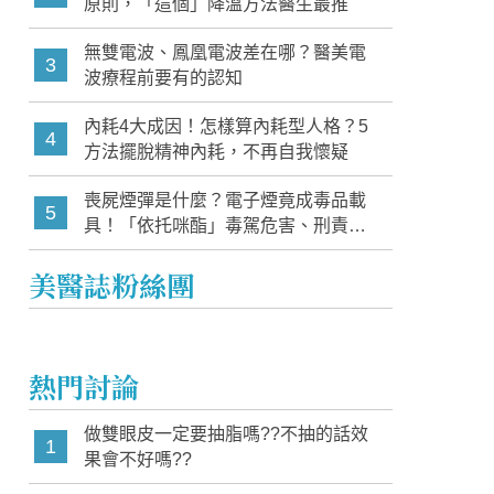
原則，「這個」降溫方法醫生最推
無雙電波、鳳凰電波差在哪？醫美電
3
波療程前要有的認知
內耗4大成因！怎樣算內耗型人格？5
4
方法擺脫精神內耗，不再自我懷疑
喪屍煙彈是什麼？電子煙竟成毒品載
5
具！「依托咪酯」毒駕危害、刑責與
家長必知警訊
美醫誌粉絲團
熱門討論
做雙眼皮一定要抽脂嗎??不抽的話效
1
果會不好嗎??