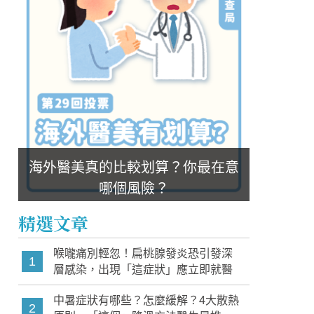
海外醫美真的比較划算？你最在意
哪個風險？
精選文章
喉嚨痛別輕忽！扁桃腺發炎恐引發深
1
層感染，出現「這症狀」應立即就醫
中暑症狀有哪些？怎麼緩解？4大散熱
2