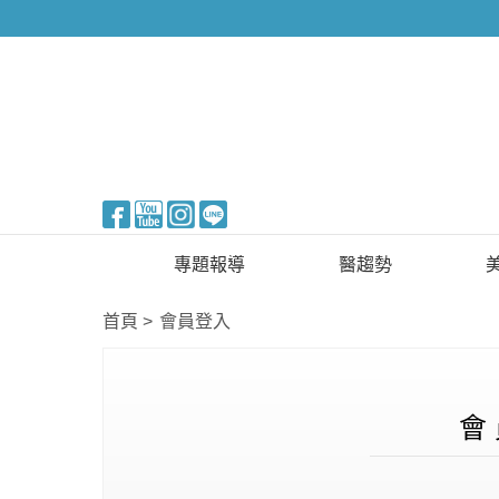
醫美整形
專題報導
醫趨勢
新知快訊
美醫FUN知識
首頁
會員登入
醫美整形
國際新知
保健醫療
會 
生活知識