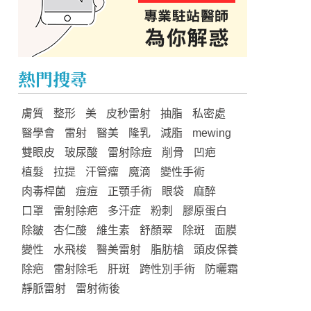
熱門搜尋
膚質
整形
美
皮秒雷射
抽脂
私密處
醫學會
雷射
醫美
隆乳
減脂
mewing
雙眼皮
玻尿酸
雷射除痘
削骨
凹疤
植髮
拉提
汗管瘤
魔滴
變性手術
肉毒桿菌
痘痘
正顎手術
眼袋
麻醉
口罩
雷射除疤
多汗症
粉刺
膠原蛋白
除皺
杏仁酸
維生素
舒顏翠
除斑
面膜
變性
水飛梭
醫美雷射
脂肪槍
頭皮保養
除疤
雷射除毛
肝斑
跨性別手術
防曬霜
靜脈雷射
雷射術後