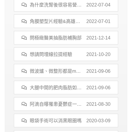
網友
為什麼洗腎後很容易營養
2022-07-04
不良?
角膜塑型片經驗&高雄有
2022-07-01
沒有眼科推薦
問極緻醫美抽脂肪補胸部
2021-12-14
想請問埋線拉提經驗
2021-10-20
微波爐、微整形都是micr
2021-09-06
o-開頭英文，為何「微解
封」「微冰」不能照樣造
大腿中間的肥肉脂肪如何
2021-09-06
句？
消
阿滴自曝罹患憂鬱症一
2021-08-30
年 揭宛如「行屍走肉」
黑暗期
眼袋手術可以消黑眼圈嗎
2020-03-09