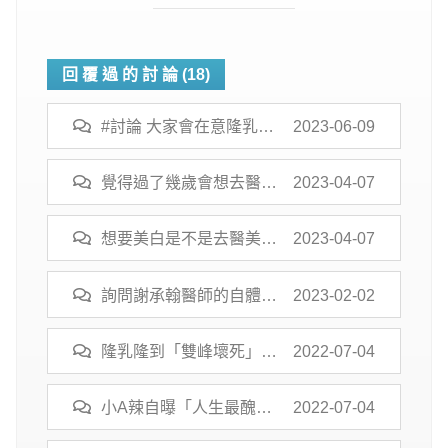
回 覆 過 的 討 論 (18)
#討論 大家會在意隆乳傷
2023-06-09
口的疤痕嗎
覺得過了幾歲會想去醫美
2023-04-07
保養啊?
想要美白是不是去醫美比
2023-04-07
較快?
詢問謝承翰醫師的自體脂
2023-02-02
肪隆乳
隆乳隆到「雙峰壞死」！
2022-07-04
她砸900萬韓元豐胸崩
潰 揭醫院恐怖黑幕
小A辣自曝「人生最醜時
2022-07-04
期」 整形腫成豬頭嚇壞