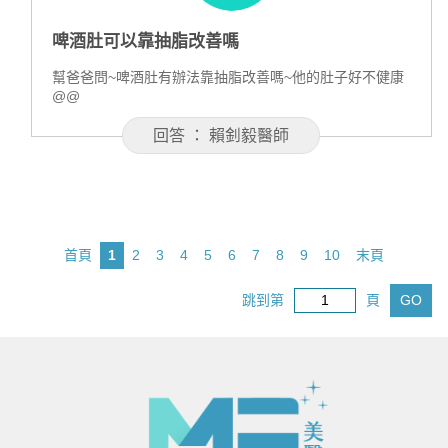
啤酒肚可以靠抽脂改善嗎
幫爸爸問~啤酒肚有辦法靠抽脂改善嗎~他的肚子好不健康
@@
回答 ： 賴釗毅醫師
首頁
1
2
3
4
5
6
7
8
9
10
末頁
跳到第
頁
GO