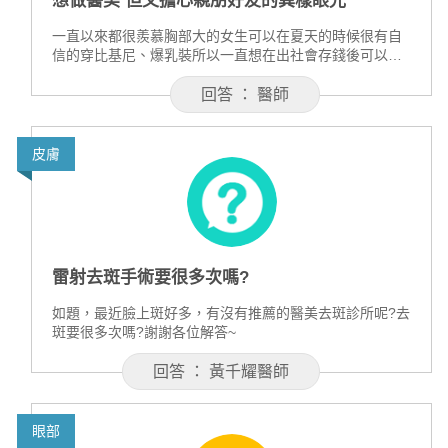
想做醫美 但又擔心親朋好友的異樣眼光
一直以來都很羨慕胸部大的女生可以在夏天的時候很有自
信的穿比基尼、爆乳裝所以一直想在出社會存錢後可以隆
乳現在有存到一筆預算了但覺得還是很難跨過這個心理障
礙想請問過來人不能分享的心路歷程謝謝
回答 ： 醫師
皮膚
雷射去斑手術要很多次嗎?
如題，最近臉上斑好多，有沒有推薦的醫美去斑診所呢?去
斑要很多次嗎?謝謝各位解答~
回答 ： 黃千耀醫師
眼部