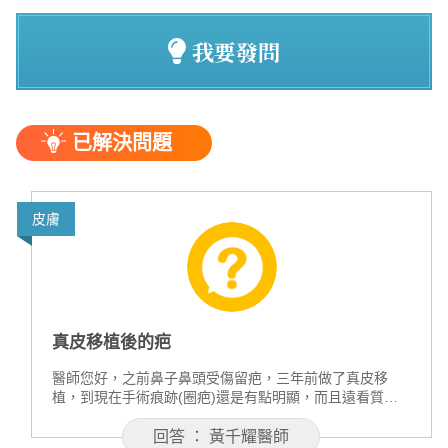
我要發問
已解決問題
皮膚
真皮移植後的疤
醫師您好，之前鼻子鼻頭受傷留疤，三年前做了真皮移
植，到現在手術痕跡(圈疤)還是有點明顯，而且遠看質地
就怪怪的，又有點黑黑的，仔細看是有吸收微凹，想請教
這樣建議做什麼療程讓它更正常一點?雷射、磨皮、填充還
回答 ： 黃千耀醫師