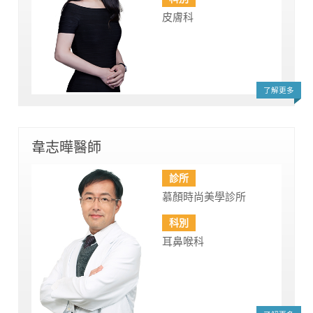
皮膚科
了解更多
韋志曄醫師
診所
慕顏時尚美學診所
科別
耳鼻喉科