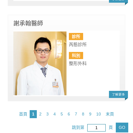
謝承翰醫師
診所
芮態診所
科別
整形外科
了解更多
首頁
1
2
3
4
5
6
7
8
9
10
末頁
跳到第
頁
GO