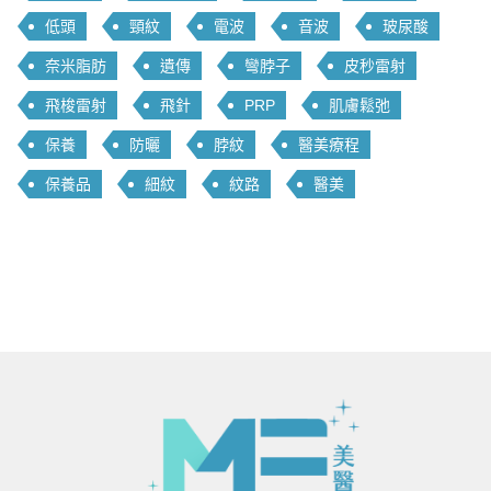
低頭
頸紋
電波
音波
玻尿酸
奈米脂肪
遺傳
彎脖子
皮秒雷射
飛梭雷射
飛針
PRP
肌膚鬆弛
保養
防曬
脖紋
醫美療程
保養品
細紋
紋路
醫美