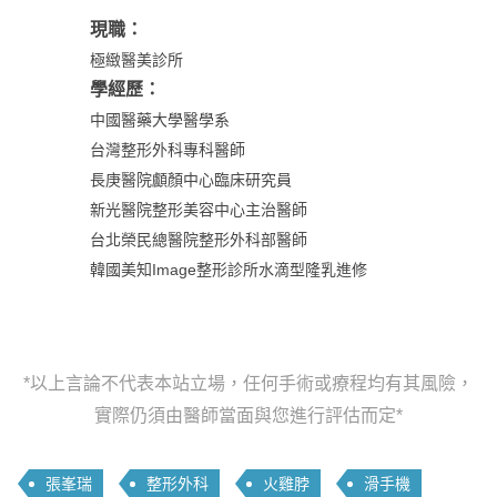
現職：
極緻醫美診所
學經歷：
中國醫藥大學醫學系
台灣整形外科專科醫師
長庚醫院顱顏中心臨床研究員
新光醫院整形美容中心主治醫師
台北榮民總醫院整形外科部醫師
韓國美知Image整形診所水滴型隆乳進修
*以上言論不代表本站立場，任何手術或療程均有其風險，
實際仍須由醫師當面與您進行評估而定*
張峯瑞
整形外科
火雞脖
滑手機