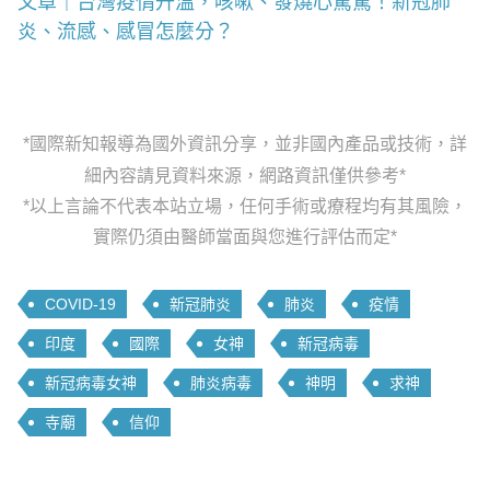
文章｜台灣疫情升溫，咳嗽、發燒心驚驚！新冠肺
炎、流感、感冒怎麼分？
*國際新知報導為國外資訊分享，並非國內產品或技術，詳
細內容請見資料來源，網路資訊僅供參考*
*以上言論不代表本站立場，任何手術或療程均有其風險，
實際仍須由醫師當面與您進行評估而定*
COVID-19
新冠肺炎
肺炎
疫情
印度
國際
女神
新冠病毒
新冠病毒女神
肺炎病毒
神明
求神
寺廟
信仰