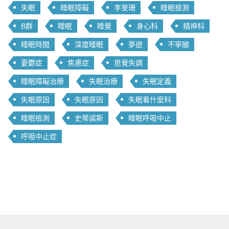
失眠
睡眠障礙
李旻珊
睡眠檢測
B群
睡眠
睡覺
身心科
精神科
睡眠時間
深度睡眠
夢遊
不寧腿
憂鬱症
焦慮症
思覺失調
睡眠障礙治療
失眠治療
失眠定義
失眠原因
失眠原因
失眠看什麼科
睡眠檢測
史蒂諾斯
睡眠呼吸中止
呼吸中止症