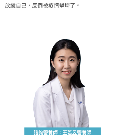
放縱自己，反倒被疫情擊垮了。
諮詢營養師：王若昱營養師