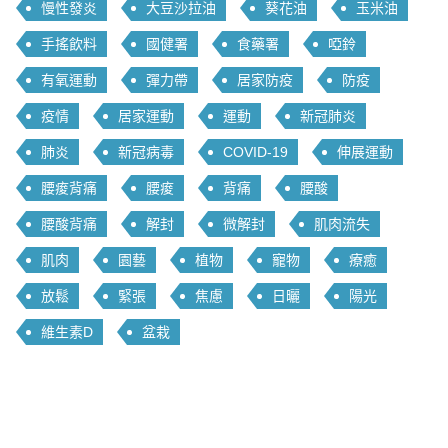
慢性發炎
大豆沙拉油
葵花油
玉米油
手搖飲料
國健署
食藥署
啞鈴
有氧運動
彈力帶
居家防疫
防疫
疫情
居家運動
運動
新冠肺炎
肺炎
新冠病毒
COVID-19
伸展運動
腰痠背痛
腰痠
背痛
腰酸
腰酸背痛
解封
微解封
肌肉流失
肌肉
園藝
植物
寵物
療癒
放鬆
緊張
焦慮
日曬
陽光
維生素D
盆栽