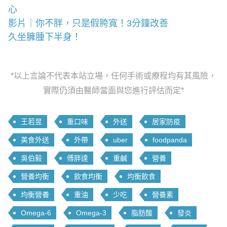
心
影片｜你不胖，只是假胯寬！3分鐘改善
久坐臃腫下半身！
*以上言論不代表本站立場，任何手術或療程均有其風險，
實際仍須由醫師當面與您進行評估而定*
王若昱
重口味
外送
居家防疫
美食外送
外帶
uber
foodpanda
吳伯毅
傅胖達
重鹹
營養
營養均衡
飲食均衡
均衡飲食
均衡營養
重油
少吃
營養素
Omega-6
Omega-3
脂肪酸
發炎