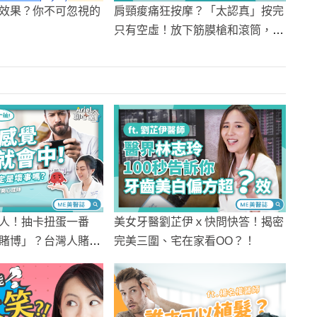
效果？你不可忽視的
肩頸痠痛狂按摩？「太認真」按完
只有空虛！放下筋膜槍和滾筒，這
樣擺脫脖子痠
人！抽卡扭蛋一番
美女牙醫劉芷伊ｘ快問快答！揭密
賭博」？台灣人賭性
完美三圍、宅在家看OO？！