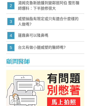
湯姆克魯斯臉腫到變鄰居阿伯 整形醫
2
師爆料：下半臉修很大
威塑抽脂有限定或只有適合什麼樣的
3
人做嗎?
4
蓮霧鼻可以隆鼻嗎
5
台北有做小腿威塑的醫師嗎?
顧問醫師