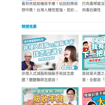
看到夾娃娃機就手癢！玩刮刮樂就
打肉毒桿菌沒
想中獎！台灣人賭性堅強，見好就
肉毒抗藥性
收有多難？
精選推薦
非侵入式減脂和抽脂手術該怎麼
我就是天選之
選？聽聽醫師怎麼說！
賞，全都是「
堅強？