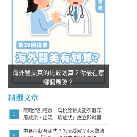
海外醫美真的比較划算？你最在意
哪個風險？
精選文章
喉嚨痛別輕忽！扁桃腺發炎恐引發深
1
層感染，出現「這症狀」應立即就醫
中暑症狀有哪些？怎麼緩解？4大散熱
2