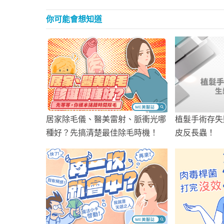
你可能會想知道
居家除毛儀、醫美雷射、脈衝光哪
植髮手術存失
種好？先搞清楚最佳除毛時機！
皮反長蟲！