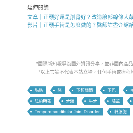
延伸閱讀
文章｜正顎好還是削骨好？改造臉部線條大
影片｜正顎手術是怎麼做的？醫師詳盡介紹
*國際新知報導為國外資訊分享，並非國內產
*以上言論不代表本站立場，任何手術或療程
脂肪
豬
下頜關節
下巴
紐約時報
骨頭
牛骨
膝蓋
Temporomandibular Joint Disorder
幹細胞