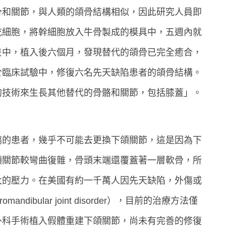
骨和關節，與人類的頜骨結構相似，因此研究人員即
乾細胞，將幹細胞放入牛骨製成的模具中，五週內就
隻中，植入後六個月，發現替代的頜骨已完全癒合，
於臨床試驗中，修復六名先天缺陷患者的頜骨結構。
的技術來生長其他替代的骨骼和關節，包括膝蓋」。
傷的患者，幾乎不可能去更換下頜關節，這是因為下
頜關節較彎曲復雜，骨頭末端還覆蓋著一層軟骨，所
大的壓力。在美國有約一千萬人因先天缺陷，外傷或
dibular joint disorder），目前的治療方法僅
外科手術植入假體重建下頜關節，尚未有完善的修復