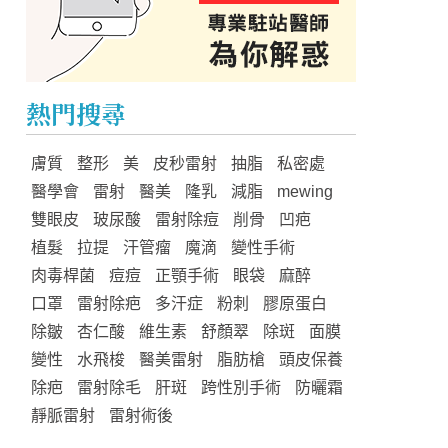
熱門搜尋
膚質
整形
美
皮秒雷射
抽脂
私密處
醫學會
雷射
醫美
隆乳
減脂
mewing
雙眼皮
玻尿酸
雷射除痘
削骨
凹疤
植髮
拉提
汗管瘤
魔滴
變性手術
肉毒桿菌
痘痘
正顎手術
眼袋
麻醉
口罩
雷射除疤
多汗症
粉刺
膠原蛋白
除皺
杏仁酸
維生素
舒顏翠
除斑
面膜
變性
水飛梭
醫美雷射
脂肪槍
頭皮保養
除疤
雷射除毛
肝斑
跨性別手術
防曬霜
靜脈雷射
雷射術後