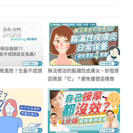
敗風險？生髮不成頭
無法根治的脂漏性皮膚炎，好發原
因竟是「它」？避免復發這樣做