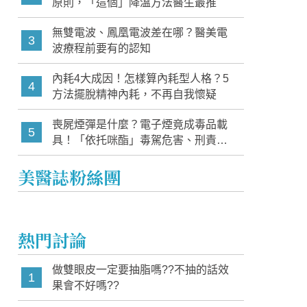
原則，「這個」降溫方法醫生最推
無雙電波、鳳凰電波差在哪？醫美電
3
波療程前要有的認知
內耗4大成因！怎樣算內耗型人格？5
4
方法擺脫精神內耗，不再自我懷疑
喪屍煙彈是什麼？電子煙竟成毒品載
5
具！「依托咪酯」毒駕危害、刑責與
家長必知警訊
美醫誌粉絲團
熱門討論
做雙眼皮一定要抽脂嗎??不抽的話效
1
果會不好嗎??