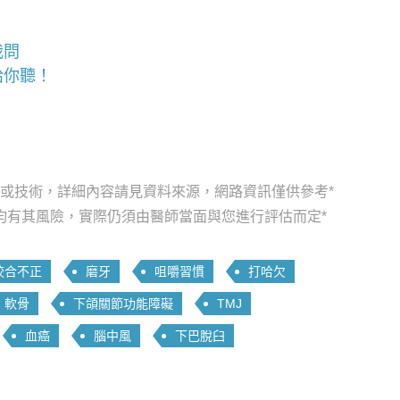
哉問
給你聽！
品或技術，詳細內容請見資料來源，網路資訊僅供參考*
均有其風險，實際仍須由醫師當面與您進行評估而定*
咬合不正
磨牙
咀嚼習慣
打哈欠
軟骨
下頜關節功能障礙
TMJ
血癌
腦中風
下巴脫臼