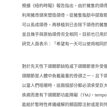
根據《紐約時報》報告指出，由於豬隻的頜
利用豬骨頭來塑造頜骨，從豬隻脂肪中提取
可以長成頜骨，再移植到已去除下頜骨的豬
並且幾乎與原始頜骨完全相同。目前也已用
研究人員表示：「希望有一天可以使用相同
對於先天性下頜關節缺陷或下頜關節意外受
頜關節是人體中負載最重的骨頭之一，且下
以當人們咀嚼時，這兩個部分都必須承受巨
疾病而患有下頜關節功能障礙（TMJ，temporoman
能給於暫時性疼痛緩解的類固醇注射或是到