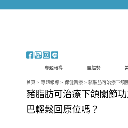
醫美整形
專題報導
醫趨勢
新知快訊
美醫FUN知識
首頁
專題報導
保健醫療
豬脂肪可治療下頜
豬脂肪可治療下頜關節功
醫美整形
國際新知
保健醫療
巴輕鬆回原位嗎？
生活知識