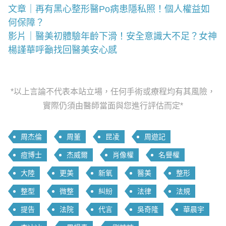
文章｜再有黑心整形醫Po病患隱私照！個人權益如
何保障？
影片｜醫美初體驗年齡下滑！安全意識大不足？女神
楊謹華呼籲找回醫美安心感
*以上言論不代表本站立場，任何手術或療程均有其風險，
實際仍須由醫師當面與您進行評估而定*
周杰倫
周董
昆凌
周遊記
痘博士
杰威爾
肖像權
名譽權
大陸
更美
新氧
醫美
整形
整型
微整
糾紛
法律
法規
提告
法院
代言
吳奇隆
華晨宇