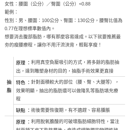
女性：腰圍（公分）／臀圍（公分）<0.88
範例：
性別：男、腰圍：100公分、臀圍：130公分，腰臀比值為
0.77在理想標準數值內。
想要消去腹部脂肪，哪有那麼容易達成。以下就要推薦最
夯的瘦腰療程，讓你不用汗流浹背，輕鬆享瘦！
利用真空負壓吸引的方式，將多餘的脂肪抽
原理
出，達到雕塑身材的目的，抽脂手術效果更直接
針對面積較大的部位（腰、臀、大腿等），
抽
特色
脂
效果明顯，抽出的脂肪還可以做隆乳等脂肪填充療
程
術後需要恢復期，有不適趕、容易腫脹
缺點
利用脫氧膽酸的可破壞脂肪細胞特性，當注
原理