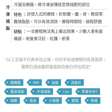
冷凝治療器，將冷凍波傳送至想減肥的部位
冷
非侵入式的療程，針對腰、腹、背、臀部等
凍
特色
減
難搞脂肪，可以有效消除，療程時間短、過程舒適
脂
一次療程無法馬上看出效果，少數人會有痠
缺點
痛感，術後會泛紅、紅腫、瘀青
*以上言論不代表本站立場，任何手術或療程均有其風險，
實際仍須由醫師當面與您進行評估而定*
螞蟻腰
BMI
抽脂
消脂針
電波減脂
冷凍減脂
Lisa
青春有你2
細腰
瘦身
小蠻腰
腰圍
臀圍