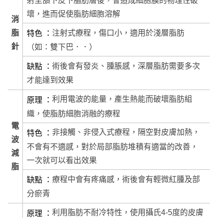
射至頷下皮下脂肪層後，會造成細胞膜的物理性破
壞，進而促使脂肪細胞溶解
消
注射式療程，傷口小，適用於淺層脂肪
脂
特色
針
（如：雙下巴．．）
術後會有發炎、腫脹感，深層脂肪需要多次
缺點
才能達到效果
利用電波的能量，產生熱能而破壞脂肪組
原理
織，使脂肪細胞消融的療程
電
非接觸、非侵入式療程，隔空對皮膚加熱，
特色
波
不會有不適感，對於局部脂肪堆積有適當的改善，
減
一次就可以看出效果
脂
療程中會有疼痛感，術後會有輕微紅腫及部
缺點
分瘀青
利用脂肪不耐冷特性，使用攝氏4-5度的皮膚
原理