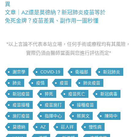
異
文章｜AZ還是莫德納？新冠肺炎疫苗等於
免死金牌？疫苗差異、副作用一圖秒懂
*以上言論不代表本站立場，任何手術或療程均有其風險，
實際仍須由醫師當面與您進行評估而定*
謝宗學
COVID-19
衛福部
新冠肺炎
肺炎
疫情
疫苗
肺炎疫苗
新冠疫苗
猝死
疫苗死亡
新冠病毒
疫苗接種
疫苗施打
接種疫苗
施打疫苗
指揮中心
蔡英文
陳時中
莫德納
AZ
莊人祥
慢性病