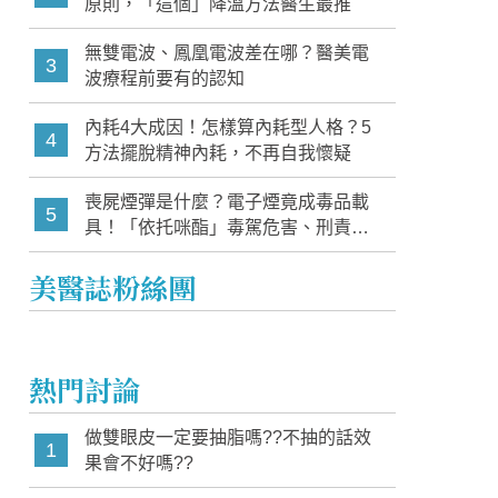
原則，「這個」降溫方法醫生最推
無雙電波、鳳凰電波差在哪？醫美電
3
波療程前要有的認知
內耗4大成因！怎樣算內耗型人格？5
4
方法擺脫精神內耗，不再自我懷疑
喪屍煙彈是什麼？電子煙竟成毒品載
5
具！「依托咪酯」毒駕危害、刑責與
家長必知警訊
美醫誌粉絲團
熱門討論
做雙眼皮一定要抽脂嗎??不抽的話效
1
果會不好嗎??