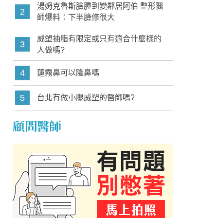
湯姆克魯斯臉腫到變鄰居阿伯 整形醫
2
師爆料：下半臉修很大
威塑抽脂有限定或只有適合什麼樣的
3
人做嗎?
4
蓮霧鼻可以隆鼻嗎
5
台北有做小腿威塑的醫師嗎?
顧問醫師