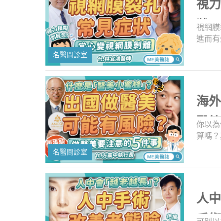
視
室》做
狀
視網膜
進而有
部曾受
名醫問診室
年輕族
醫師會
清楚問
吃保健
海
視網膜
《名醫
醫策
你以為
成視網
算嗎？
蜂」並
名醫問診室
作，專
責任處
人醫院
醫師，
人
程前一
做好功
手