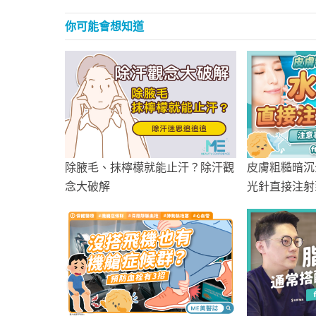
你可能會想知道
除腋毛、抹檸檬就能止汗？除汗觀
皮膚粗糙暗沉
念大破解
光針直接注射
膨潤肌