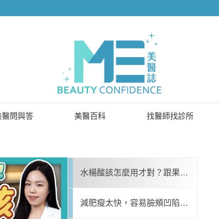
美醫問與答
美醫百科
找醫師找診所
已解決問題
找醫師
待解決問題
找診所
水楊酸該怎麼用才對？跟果
名醫問診室
顧問醫師
酸、杏仁酸差別？酸類煥膚守
減肥瘦太快，容易臉頰凹陷、