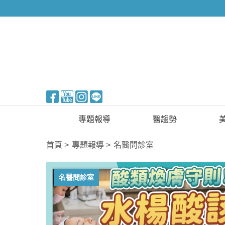
醫美整形
專題報導
醫趨勢
新知快訊
美醫FUN知識
首頁
專題報導
名醫問診室
醫美整形
國際新知
名醫問診室
保健醫療
生活知識