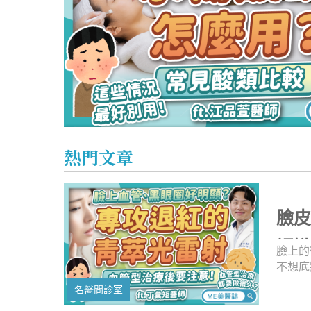
心理健康
駐站專家
名醫問診室
水楊酸該怎麼用才對？跟果酸、杏仁酸差別？酸類煥膚守
熱門文章
臉
認
臉上的
不想底
來跟著
名醫問診室
門針對