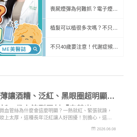
則教你這樣抗痘
法令紋變深？怕臉垮這樣配
喪屍煙彈為何難抓？電子煙是
速！避免減重臉
毒品嗎？吸菸怎變吸毒？揭密
植髮可以植很多次嗎？不只有
毒駕暴衝原因
植髮失敗才能做？「二次植
不只40歲要注意！代謝症候群
則教你這樣抗痘
減肥瘦太快，容易臉頰凹陷、法令紋變深？怕臉垮
髮」注意事項！
也可能睪固酮低下？快速檢測
男性更年期
皮薄讓酒糟、泛紅、黑眼圈超明顯？
識新一代血管型雷射「青萃光」
微血管絲為什麼會這麼明顯？一熱就紅、緊張就躁，
妝上太厚，這種長年泛紅讓人好困擾！別擔心，這就
《名醫問診室》認識新一代血管雷射「青萃光」，專
2026.06.08
亞洲人常見的血管型病灶與色素沉澱問題設計，對有