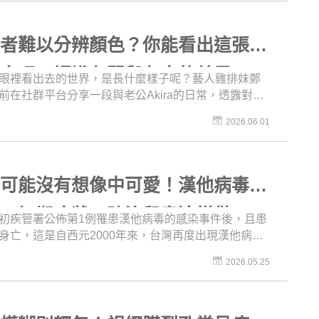
皮膚困擾的人來說是一大福音，也是許多醫師在治療
選擇。你還在為了血管絲、酒糟、泛紅、紅痘疤、老
曬斑、瘀青、黑眼圈等問題感到苦惱嗎？馬上來了解
弱者難以分辨顏色？你能看出這張圖
技能怎麼改善血管增生問題，讓膚色早日回到清透穩
數字嗎？認識色弱與色盲的差異
眼裡看出去的世界，是長什麼樣子呢？藝人雞排妹鄭
前在社群平台分享一段與老公Akira的日常，透露對方
色弱，如果把生牛肉放在顏色相近的塑膠盤上，Akira
2026.06.01
「盤子上沒有肉」，引發大眾對於色弱的討論。色弱
是一種罕見的病症，但很多人可能因為對色弱了解不
而會擔心自己的人生會「從此變黑白」，甚至會大幅
作與自理能力，或是與「色盲」搞混。這集《名醫問
鼠可能沒有想像中可愛！漢他病毒怎
就邀請專業眼科醫師，一起來為大家詳細介紹色弱的
症狀和治療，讓對色弱有基本的了解，一窺色弱者眼
染？初期症狀？防治鼠患這樣做
初疾管署公佈第1例罹患漢他病毒的感染事件後，且患
界。
身亡，這是自西元2000年來，台灣再度出現漢他病毒
案，鼠患帶來的風險，你不可不知！漢他病毒是人畜
2026.05.25
染病，傳播力不可小覷。疾管署提醒，如果近期曾清
環境或接觸鼠類，且出現漢他病毒的症狀，就醫時務
告知醫師接觸史。平時也要特別留意老鼠可能入侵的
廚餘與飼料管理，做好清理與滅鼠。看《名醫問診