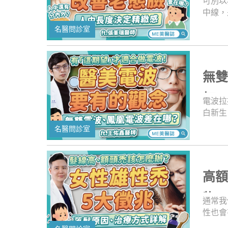
可別以
訊，就
中線，
給人一
名醫問診室
中手術
其實有
金比例
多細節
無
手術的
問題，
打
電波拉
白新生
波，臉
名醫問診室
「改變
所以像
凹陷、
訴求，
高
儀器也
紹近期
物
通常我
專業角
性也會
依個人
女性掉