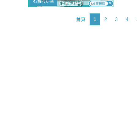
名醫問診室
醫問診
性禿」
我們要
首頁
1
2
3
4
逸秀髮