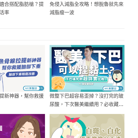
適合搭配脂肪槍？提
免侵入減脂全攻略！想脫魯就先來
活率
減脂瘦一波
提新神器，幫你救援
微整下巴超容易歪掉？沒打完的玻
尿酸，下次醫美繼續用？必收藏的
小V臉懶人包