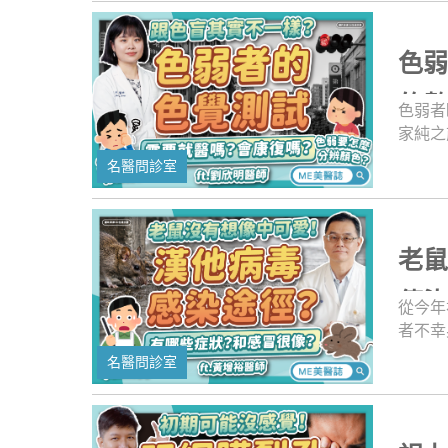
血管型
上的新
人斑、
色
現在科
定吧！
的
色弱者
家純之
有輕微
名醫問診室
會以為
其實不
多，因
影響工
老
診室》
成因、
傳
從今年
中的世
者不幸
死亡個
名醫問診室
共通傳
理髒亂
必主動
路徑、