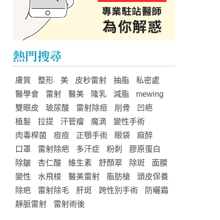
熱門搜尋
膚質
整形
美
皮秒雷射
抽脂
私密處
醫學會
雷射
醫美
隆乳
減脂
mewing
雙眼皮
玻尿酸
雷射除痘
削骨
凹疤
植髮
拉提
汗管瘤
魔滴
變性手術
肉毒桿菌
痘痘
正顎手術
眼袋
麻醉
口罩
雷射除疤
多汗症
粉刺
膠原蛋白
除皺
杏仁酸
維生素
舒顏翠
除斑
面膜
變性
水飛梭
醫美雷射
脂肪槍
頭皮保養
除疤
雷射除毛
肝斑
跨性別手術
防曬霜
靜脈雷射
雷射術後