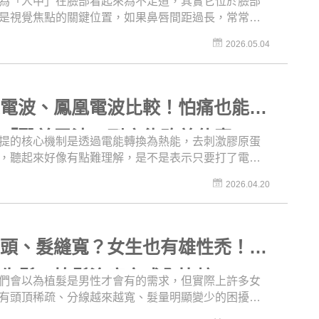
為「人中」在臉部看起來為不足道，其實它位於臉部
是多一層保障。
是視覺焦點的關鍵位置，如果鼻唇間距過長，常常會
種「猴子臉」的形象，影響臉部整體精緻度，所以人
2026.05.04
其實在臉部整形上，是相當受歡迎的項目。人中整形
很多眉角，包括內人中、外人中過長的評估，以及黃
與下巴位置的考量等等，甚至在隱藏疤痕方面也有很
，這集《名醫問診室》就要來介紹人中過長的原因、
雙電波、鳳凰電波比較！怕痛也能
流程與疤痕護理等小知識，讓你不再擔心人中過長的
擁有精緻好比例！
？「醫美電波」到底能改善什麼？
提的核心機制是透過電能轉換為熱能，去刺激膠原蛋
，聽起來好像有點難理解，是不是表示只要打了電
上的各種問題都能迎刃而解呢？其實電波的本質並非
2026.04.20
一張臉」，而是更著重於提升肌膚緊實度與細緻度，
是希望法令紋可以完全消失，或是能夠明顯改善臉部
蘋果肌澎起等「體積變化」，就可能不是電波的主要
進行療程前記得要先建立合理期待喔！而且不同電波
額頭、髮縫寬？女生也有雄性禿！藥
各有不同的設計重點，這次《名醫問診室》就是要介
因為疼痛感低而備受關注的「無雙電波」，讓醫師用
、生髮、植髮治療方式全比較
們會以為植髮是男性才會有的需求，但實際上許多女
度，幫助你理解醫美電波的作用機制與改善範圍，並
有頭頂稀疏、分線越來越寬、髮量明顯變少的困擾，
需求選擇適合的療程，達到理想的保養效果吧！
髮與男性不同，處理方式也不能一概而論。這次《名