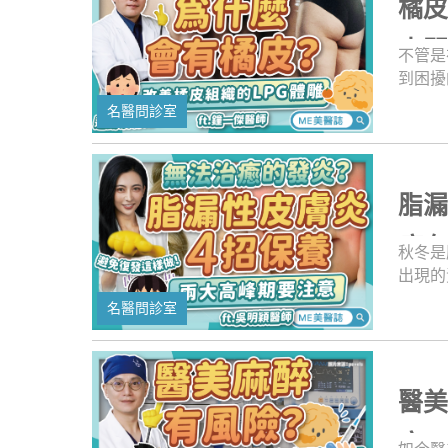
橘
的含金
群，也
來關
不管是
遍喔！
到困擾
不太美
名醫問診室
重，但
靜一下
看，到
做好功
脂
裝時，
療
秋冬是
出現的
是脂漏
名醫問診室
搔癢，
小心！
歲以前
中又該
醫
教你認
麻