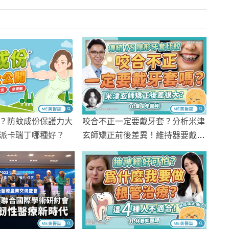
？防蚊成份保護力大
咬合不正一定要戴牙套？分析米津
派卡瑞丁哪種好？
玄師矯正前後差異！維持器要戴多
久？