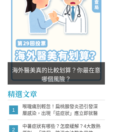
這樣配速！避免減重臉
喪屍煙彈為何難抓？電子煙是毒品嗎？吸
海外醫美真的比較划算？你最在意
哪個風險？
精選文章
喉嚨痛別輕忽！扁桃腺發炎恐引發深
1
層感染，出現「這症狀」應立即就醫
中暑症狀有哪些？怎麼緩解？4大散熱
2