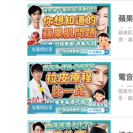
擦不適
的幫助
意滿滿
蘋
避談抽
怎麼運
定
蘋果肌
了！
潤，讓
問題「
名醫問診室
嗎？這
家怎麼
隨著老
哦！這
電
案例參
富！
皮
隨著年
垂，皺
困擾，
名醫問診室
擇眾多
手術有
呢？這
觀念，