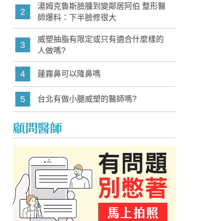
湯姆克魯斯臉腫到變鄰居阿伯 整形醫
2
師爆料：下半臉修很大
威塑抽脂有限定或只有適合什麼樣的
3
人做嗎?
4
蓮霧鼻可以隆鼻嗎
5
台北有做小腿威塑的醫師嗎?
顧問醫師