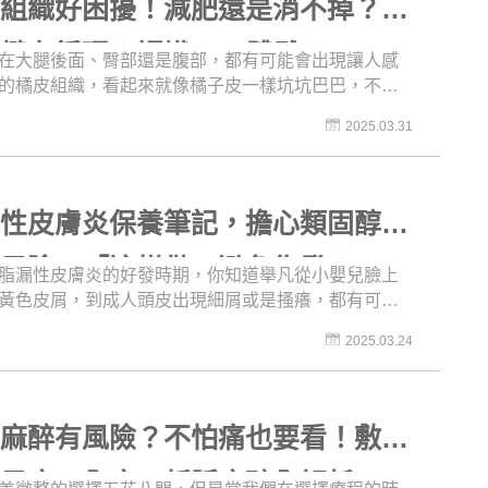
皮組織好困擾！減肥還是消不掉？原
量值得ME粉們收藏！不只適合正為臉部鬆弛困擾的族
可以看完後先存起來，留著以後有需求時再看多看幾
鍵在循環！認識LPG體雕
在大腿後面、臀部還是腹部，都有可能會出現讓人感
的橘皮組織，看起來就像橘子皮一樣坑坑巴巴，不只
觀，還很難消除！明明我也不算胖，也沒有快速減
2025.03.31
就那塊皮膚特別容易「揪」在一起，為什麼啊！先冷
，你還認為橘皮等於肥胖嗎？跟著美醫誌一起來看
底是什麼原因才會形成橘皮，帶你先在夏季來臨之前
課，了解橘皮的成因和改善方式，到時候穿短褲或泳
漏性皮膚炎保養筆記，擔心類固醇治
就不用再擔心啦！
有風險？「這樣做」避免復發！
脂漏性皮膚炎的好發時期，你知道舉凡從小嬰兒臉上
黃色皮屑，到成人頭皮出現細屑或是搔癢，都有可能
性皮膚炎嗎？在換季或天氣不穩定時，皮膚就會感到
2025.03.24
並大片脫皮。如果你現在沒有脂漏性皮膚炎，那也要
因為人生中有兩大脂漏性皮膚炎的高峰期，一直到60
都要注意！到底脂漏性皮膚炎該如何治療，日常生活
怎麼保養才能避免復發呢？就讓美美的吳明穎醫師來
美麻醉有風險？不怕痛也要看！敷
識脂漏性皮膚炎，一起學習怎麼跟病症和平共處吧！
、局麻、全麻、靜脈麻醉全解析