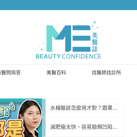
美醫問與答
美醫百科
找醫師找診所
已解決問題
找醫師
待解決問題
找診所
水楊酸該怎麼用才對？跟果
名醫問診室
顧問醫師
酸、杏仁酸差別？酸類煥膚守
減肥瘦太快，容易臉頰凹陷、