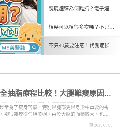
則教你這樣抗痘
法令紋變深？怕臉垮這樣配
喪屍煙彈為何難抓？電子煙是
速！避免減重臉
毒品嗎？吸菸怎變吸毒？揭密
植髮可以植很多次嗎？不只有
毒駕暴衝原因
植髮失敗才能做？「二次植
不只40歲要注意！代謝症候群
則教你這樣抗痘
減肥瘦太快，容易臉頰凹陷、法令紋變深？怕臉垮
髮」注意事項！
也可能睪固酮低下？快速檢測
男性更年期
齊全抽脂療程比較！大腿難瘦原因竟
遺傳？微笑線原來不重要？
經常為了瘦身苦惱，特別是腿部更是身形中重要的視
，卻很難瘦得勻稱美觀。由於大腿的面積較大，也是
積脂肪的部位，因此粗壯的腿部除了會影響身材比
2025.05.05
可能會因為外側馬鞍肉突出，造成穿著上的困擾或摩