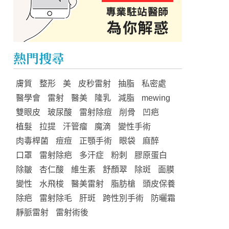
熱門搜尋
膚質
整形
美
皮秒雷射
抽脂
私密處
醫學會
雷射
醫美
隆乳
減脂
mewing
雙眼皮
玻尿酸
雷射除痘
削骨
凹疤
植髮
拉提
汗管瘤
魔滴
變性手術
肉毒桿菌
痘痘
正顎手術
眼袋
麻醉
口罩
雷射除疤
多汗症
粉刺
膠原蛋白
除皺
杏仁酸
維生素
舒顏翠
除斑
面膜
變性
水飛梭
醫美雷射
脂肪槍
頭皮保養
除疤
雷射除毛
肝斑
跨性別手術
防曬霜
靜脈雷射
雷射術後