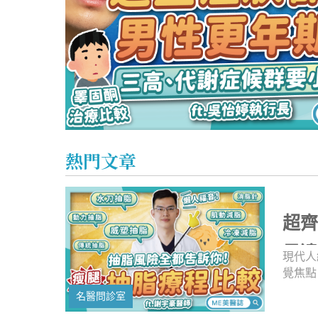
心理健康
駐站專家
名醫問診室
水楊酸該怎麼用才對？跟果酸、杏仁酸差別？酸類煥膚守
熱門文章
超
是
現代人
覺焦點
容易堆
名醫問診室
例，還