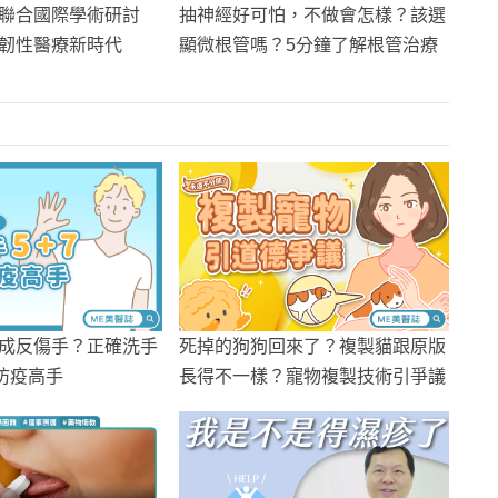
聯合國際學術研討
抽神經好可怕，不做會怎樣？該選
韌性醫療新時代
顯微根管嗎？5分鐘了解根管治療
成反傷手？正確洗手
死掉的狗狗回來了？複製貓跟原版
是防疫高手
長得不一樣？寵物複製技術引爭議