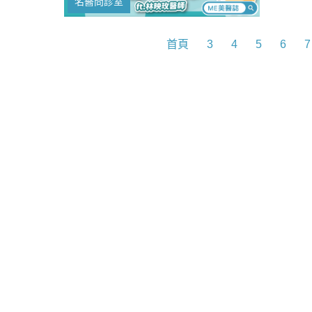
名醫問診室
造成陰
些情況
是惱人
首頁
3
4
5
6
7
私密處
雷射」
適合什
這集美
秘，了