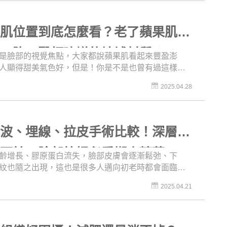
。你也是為腿粗感到困擾的人嗎？想要仰賴醫美整形
，卻不曉得有什麼選擇？本集《名醫問診室》帶來誠
的內容，不只講解脂肪堆積的原因和介紹療程，還不
果肌位置到底怎麼看？老了蘋果肌一
脂風險，並提醒你抽脂後的照護，連抽完後的脂肪要
用都有詳細解說，這支影片缺少的，只剩你的讚而已
會凹陷？醫師建議的填補材質！
是臉部的視覺焦點，大家都說蘋果肌看起來豐盈澎
人顯得甜美氣色好，但是！你是不是也曾有過這樣的
我這到底算不算蘋果肌？」，就沒有人教我怎麼看
2025.04.28
次《名醫問診室》以韓國女演員金裕貞為例，告訴大
評估蘋果肌！很多有蘋果肌的人都會擔心，蘋果肌會
化逐漸往下位移，其實原因不只有「老化」這麼簡單
集除了介紹蘋果肌的判斷方法之外，還有詳細圖解和
音波、埋線、拉皮手術比較！深層拉
考，說明蘋果肌凹陷的原因和改善方式，內容超級豐
很可怕？臉部拉提必看懶人精華
齡增長、膠原蛋白流失，臉部皮膚會逐漸鬆弛、下
紋也隨之出現，這也是很多人邁向初老時都會面臨的
進而尋求醫美整形的幫助。但是市面上拉提的療程選
2025.04.21
，到底該怎麼選擇呢？電音波拉提、埋線拉皮和拉皮
什麼區別？能維持多久？又有什麼需要注意的地方
集從了解臉部鬆弛的原因開始，到拉提前要有的基本
還有介紹常見的拉提療程，中立的比較優缺點，滿滿