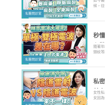
如今醫
候，往
會以為
名醫問診室
事，因
影響患
危，所
次的《
秒
括敷麻
太豐富
心
隨著年
頸紋等
裡或影
名醫問診室
弛、下
皮」，
讓人搞
電波」
私
是不是
呢？美
其
女性私
麼是單
女因為
麼狀況
維損傷