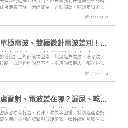
美微整的選擇五花八門，但是當我們在選擇療程的時
往可能會忽略「麻醉安全」這個關鍵。特別是很多人
醫美只是小改造或日常保養，麻醉「只是一下下」的
2025.03.17
而忽略了安全性，其實麻醉無分大小，過程中可能會
者的意識、呼吸及心血管功能，也等於攸關性命安
以需要麻醉專科醫師全程把關，才能確保安全性。這
名醫問診室》就網羅了醫美各種常見的麻醉情況，包
懂單極電波、雙極微針電波差別！擔
藥、局部麻醉、靜脈麻醉和全身麻醉等，這集內容也
吧！
微針完變豬頭？精靈電波大揭密
齡增長加上外部環境因素，無論是魚尾紋、法令紋、
紋路，或是鬆弛的雙下巴、垂垮的嘴邊肉，都在鏡子
像中，無情的向我們透露著老化跡象。提到改善鬆
2025.02.24
垂等臉部老化問題，很多人可能會想到「電波拉
但市面上電波選擇實在是太多了，光是單極、雙極就
不清楚，到底哪種才適合我？現在很流行的「注入式
，也就是所謂的「微針電波」，那～摸多針，做完後
密處雷射、電波差在哪？漏尿、乾澀
會流血、或腫得像個豬頭一樣，短時間都沒辦法見人
醫誌這集《名醫問診室》就帶你跟上新潮流，了解什
實是兩回事？不只產後要注意！
密處容易有乾澀、異味、漏尿等困擾，特別是產後婦
極電波、雙極微針電波，還有微針術後可能會遇到什
懷孕期間長期的腹壓與分娩影響，彈性纖維及膠原纖
喔！
、斷裂，導致陰道鬆弛，荷爾蒙也會因為產後改變，