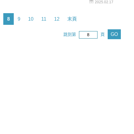
2025.02.17
道騷癢、異味、分泌物多、反覆發炎感染等問題。這
剛開始可能只是小小的不方便，可是長期累積下來也
的困擾，這時候很多人會選擇醫美療程來改善，但是
8
9
10
11
12
末頁
療程這麼多種，到底該怎麼分辨？常聽到的「私密處
和「私密處電波」，其實是不一樣的療程嗎？又分別
GO
跳到第
頁
麼情況呢？我還沒生過小孩，陰道怎麼就老化了呢？
醫誌就來為各位女性同胞們解惑，帶妳認識陰道的奧
解該怎麼保養、照顧自己最私密的妹妹喔！