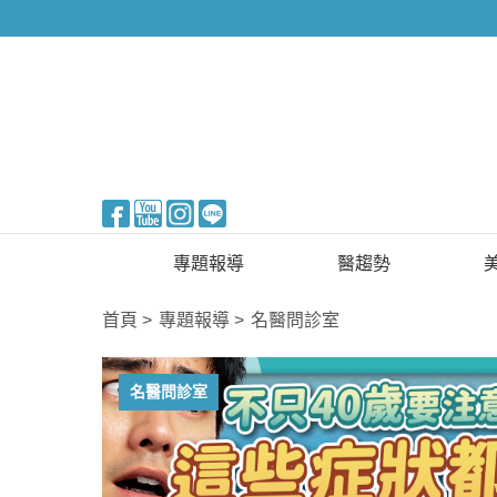
醫美整形
專題報導
醫趨勢
新知快訊
美醫FUN知識
首頁
專題報導
名醫問診室
醫美整形
國際新知
名醫問診室
保健醫療
生活知識