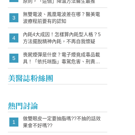
原則，「這個」降溫方法醫生最推
無雙電波、鳳凰電波差在哪？醫美電
3
波療程前要有的認知
內耗4大成因！怎樣算內耗型人格？5
4
方法擺脫精神內耗，不再自我懷疑
喪屍煙彈是什麼？電子煙竟成毒品載
5
具！「依托咪酯」毒駕危害、刑責與
家長必知警訊
美醫誌粉絲團
熱門討論
做雙眼皮一定要抽脂嗎??不抽的話效
1
果會不好嗎??