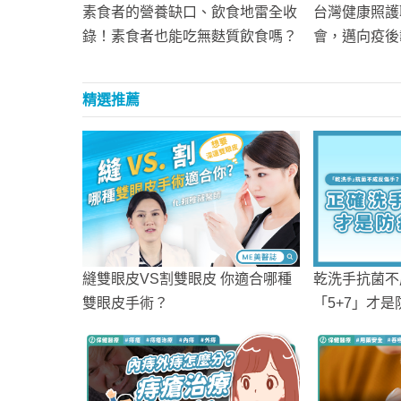
素食者的營養缺口、飲食地雷全收
台灣健康照護
錄！素食者也能吃無麩質飲食嗎？
會，邁向疫後
精選推薦
縫雙眼皮VS割雙眼皮 你適合哪種
乾洗手抗菌不
雙眼皮手術？
「5+7」才