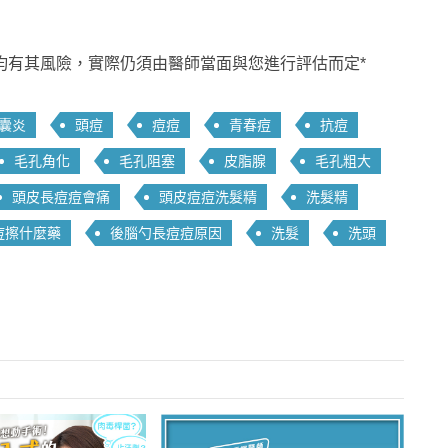
均有其風險，實際仍須由醫師當面與您進行評估而定*
囊炎
頭痘
痘痘
青春痘
抗痘
毛孔角化
毛孔阻塞
皮脂腺
毛孔粗大
頭皮長痘痘會痛
頭皮痘痘洗髮精
洗髮精
痘擦什麼藥
後腦勺長痘痘原因
洗髮
洗頭