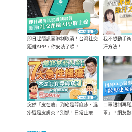
即日起簡訊實聯制取消！台灣社交
我不想動手術
距離APP，你安裝了嗎？
汗方法！
口罩限制再鬆
突然「皮在癢」到底是蕁麻疹、濕
罩」？網友熱
疹還是皮膚炎？別抓！日常止癢這
樣做