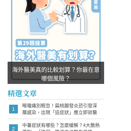
海外醫美真的比較划算？你最在意
哪個風險？
精選文章
喉嚨痛別輕忽！扁桃腺發炎恐引發深
1
層感染，出現「這症狀」應立即就醫
中暑症狀有哪些？怎麼緩解？4大散熱
2