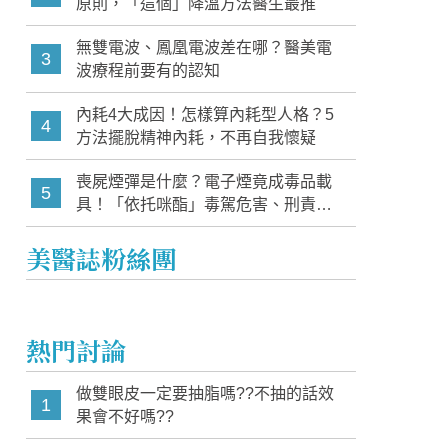
原則，「這個」降溫方法醫生最推
無雙電波、鳳凰電波差在哪？醫美電
3
波療程前要有的認知
內耗4大成因！怎樣算內耗型人格？5
4
方法擺脫精神內耗，不再自我懷疑
喪屍煙彈是什麼？電子煙竟成毒品載
5
具！「依托咪酯」毒駕危害、刑責與
家長必知警訊
美醫誌粉絲團
熱門討論
做雙眼皮一定要抽脂嗎??不抽的話效
1
果會不好嗎??