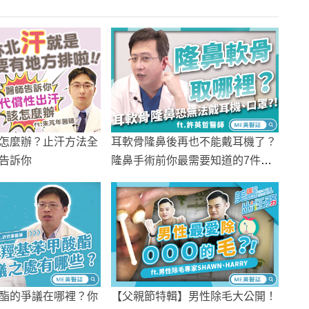
怎麼辦？止汗方法全
耳軟骨隆鼻後再也不能戴耳機了？
告訴你
隆鼻手術前你最需要知道的7件
事！
酯的爭議在哪裡？你
【父親節特輯】男性除毛大公開！