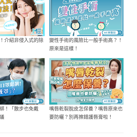
！介紹非侵入式的除
變性手術的風險比一般手術高？！
原來是這樣！
綁！「散步也免戴
嘴唇乾裂脫皮怎保養？嘴唇原來也
議
要防曬？別再擦錯護唇膏啦！