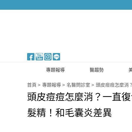
醫美整形
專題報導
醫趨勢
新知快訊
美醫FUN知識
首頁
專題報導
名醫問診室
頭皮痘痘怎麼消
頭皮痘痘怎麼消？一直復
醫美整形
國際新知
保健醫療
髮精！和毛囊炎差異
生活知識