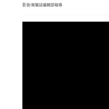
心理健康
影音/美醫誌編輯部報導
駐站專家
名醫問診室