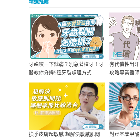
精選推薦
牙齒咬一下就痛？別急著植牙！牙
有代償性出汗
醫教你分辨5種牙裂處理方式
攻略專業醫師
換季皮膚超敏感 想解決敏感肌問
對羥基苯甲酸