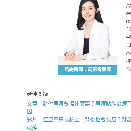
高
高
練
台
中
美
高
科
台
諮詢醫師：周采青醫師
延伸閱讀
文章｜對付痘痘要擦什麼藥？痘痘貼能治療
因！
影片｜痘痘不只長臉上！背後也會長痘？背
改掉