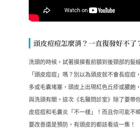
頭皮痘痘怎麼消？一直復發好不了
洗頭的時候，試著摸摸看前額到後頸部的髮
「頭皮痘痘」嗎？別以為頭皮就不會長痘痘
多或毛囊堵塞，頭皮上出現紅色丘疹或膿皰
與洗頭有關。這次《名醫問診室》除了要帶
皮痘痘和毛囊炎「不一樣」！而且你可能不
要改善還是預防，有頭皮的都該看這一集！