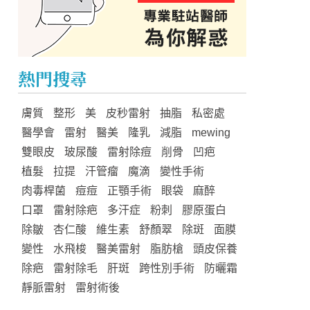
熱門搜尋
膚質
整形
美
皮秒雷射
抽脂
私密處
醫學會
雷射
醫美
隆乳
減脂
mewing
雙眼皮
玻尿酸
雷射除痘
削骨
凹疤
植髮
拉提
汗管瘤
魔滴
變性手術
肉毒桿菌
痘痘
正顎手術
眼袋
麻醉
口罩
雷射除疤
多汗症
粉刺
膠原蛋白
除皺
杏仁酸
維生素
舒顏翠
除斑
面膜
變性
水飛梭
醫美雷射
脂肪槍
頭皮保養
除疤
雷射除毛
肝斑
跨性別手術
防曬霜
靜脈雷射
雷射術後