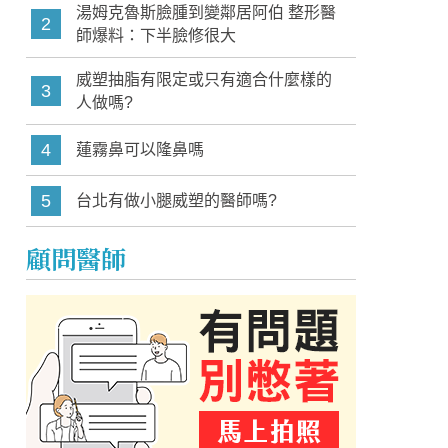
湯姆克魯斯臉腫到變鄰居阿伯 整形醫
2
師爆料：下半臉修很大
威塑抽脂有限定或只有適合什麼樣的
3
人做嗎?
4
蓮霧鼻可以隆鼻嗎
5
台北有做小腿威塑的醫師嗎?
顧問醫師