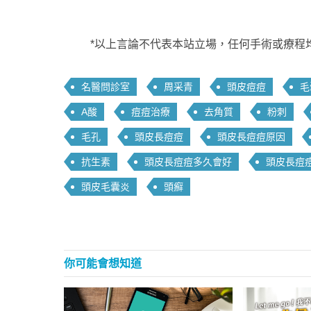
*以上言論不代表本站立場，任何手術或療程
名醫問診室
周采青
頭皮痘痘
毛
A酸
痘痘治療
去角質
粉刺
毛孔
頭皮長痘痘
頭皮長痘痘原因
抗生素
頭皮長痘痘多久會好
頭皮長痘
頭皮毛囊炎
頭癬
你可能會想知道