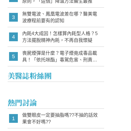
原則，「這個」降溫方法醫生最推
無雙電波、鳳凰電波差在哪？醫美電
3
波療程前要有的認知
內耗4大成因！怎樣算內耗型人格？5
4
方法擺脫精神內耗，不再自我懷疑
喪屍煙彈是什麼？電子煙竟成毒品載
5
具！「依托咪酯」毒駕危害、刑責與
家長必知警訊
美醫誌粉絲團
熱門討論
做雙眼皮一定要抽脂嗎??不抽的話效
1
果會不好嗎??