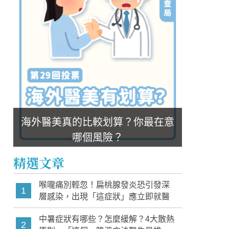
海外醫美真的比較划算？你最在意
哪個風險？
精選文章
喉嚨痛別輕忽！扁桃腺發炎恐引發深
1
層感染，出現「這症狀」應立即就醫
中暑症狀有哪些？怎麼緩解？4大散熱
2