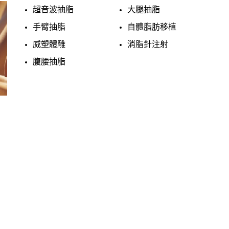
超音波抽脂
大腿抽脂
手臂抽脂
自體脂肪移植
威塑體雕
消脂針注射
腹腰抽脂