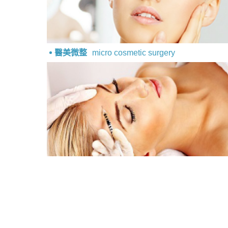
醫美微整
micro cosmetic surgery