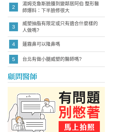
湯姆克魯斯臉腫到變鄰居阿伯 整形醫
2
師爆料：下半臉修很大
威塑抽脂有限定或只有適合什麼樣的
3
人做嗎?
4
蓮霧鼻可以隆鼻嗎
5
台北有做小腿威塑的醫師嗎?
顧問醫師