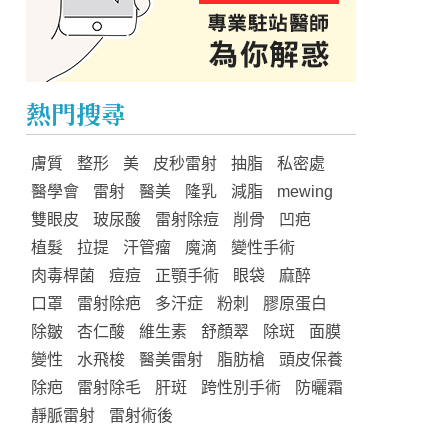
熱門搜尋
膚質
整形
美
皮秒雷射
抽脂
私密處
醫學會
雷射
醫美
隆乳
減脂
mewing
雙眼皮
玻尿酸
雷射除痘
削骨
凹疤
植髮
拉提
汗管瘤
魔滴
變性手術
肉毒桿菌
痘痘
正顎手術
眼袋
麻醉
口罩
雷射除疤
多汗症
粉刺
膠原蛋白
除皺
杏仁酸
維生素
舒顏翠
除斑
面膜
變性
水飛梭
醫美雷射
脂肪槍
頭皮保養
除疤
雷射除毛
肝斑
跨性別手術
防曬霜
靜脈雷射
雷射術後