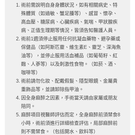
術前需說明自身身體狀況，如有相關病史、特
殊體質（如過敏、蟹足腫等）、感冒、懷孕、
高血壓、糖尿病、心臟疾病、氣喘、甲狀腺疾
病、正值生理期等情況，皆須告知醫護人員。
術前1週須停止服用任何抗凝血藥物、避孕藥或
保健品（如阿斯匹靈、維生素E、靈芝、深海魚
油等），並停止服用活血補品（如葡萄籽、紅
麴、人蔘等）以及刺激性食物。（如菸、酒、
咖啡等）
術前請勿化妝、配戴假髮、隱型眼鏡、金屬貴
重飾品等，並請卸除指甲油。
因全身麻醉之因素，手術當天請由家屬或朋友
陪同。
麻醉項目視醫師評估而定，全身麻醉前須禁食8
小時，術前須進行詳細檢查評估，局部麻醉前
則不需禁食。（包括開水、飲料等）