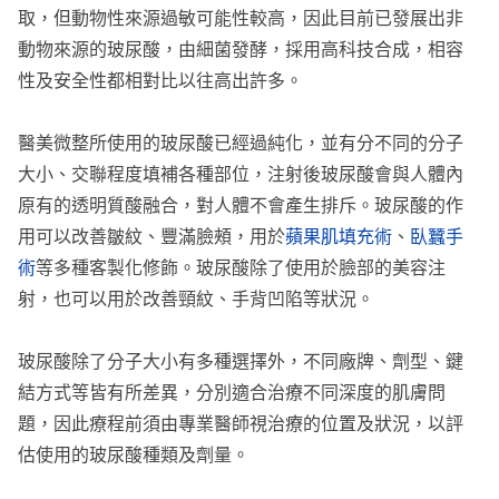
取，但動物性來源過敏可能性較高，因此目前已發展出非
動物來源的玻尿酸，由細菌發酵，採用高科技合成，相容
性及安全性都相對比以往高出許多。
醫美微整所使用的玻尿酸已經過純化，並有分不同的分子
大小、交聯程度填補各種部位，注射後玻尿酸會與人體內
原有的透明質酸融合，對人體不會產生排斥。玻尿酸的作
用可以改善皺紋、豐滿臉頰，用於
蘋果肌填充術
、
臥蠶手
術
等多種客製化修飾。玻尿酸除了使用於臉部的美容注
射，也可以用於改善頸紋、手背凹陷等狀況。
玻尿酸除了分子大小有多種選擇外，不同廠牌、劑型、鍵
結方式等皆有所差異，分別適合治療不同深度的肌膚問
題，因此療程前須由專業醫師視治療的位置及狀況，以評
估使用的玻尿酸種類及劑量。