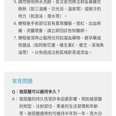
請勿使用熱水洗臉，並注意勿將注射區暴露在
極熱（如三溫暖、日光浴、溫泉等）或極冷的
地方（如游泳、潛水等）。
療程後手術部位若有異常腫脹、發紅、出血疼
痛、流膿現象，請立即回診告知醫師。
療程後須停止服用任何抗凝血藥物、避孕藥或
保健品（如阿斯匹靈、維生素E、靈芝、深海魚
油等），以免造成注射區域瘀青或流血。
常見問題
Q：
玻尿酸可以維持多久？
A：
玻尿酸的持久性受許多因素影響，例如玻尿酸
的劑型、注射部位、患者的生活習慣和年齡
等。玻尿酸通常約可維持半年到一年，而大分