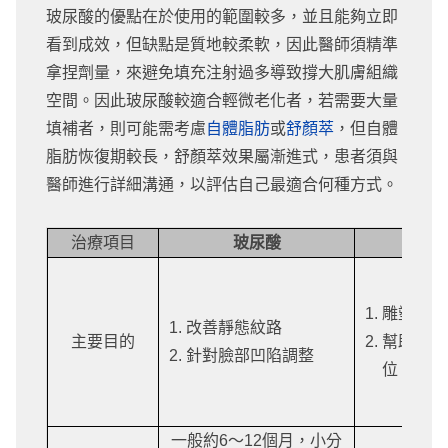
玻尿酸的優點在於使用的範圍較多，並且能夠立即
看到成效，但缺點是質地較柔軟，因此醫師須精準
拿捏劑量，來避免填充注射過多導致撐大肌膚組織
空間。因此玻尿酸較適合輕微老化者，若需要大量
填補者，則可能需考慮
自體脂肪
或
舒顏萃
，但自體
脂肪恢復期較長，舒顏萃效果屬漸進式，患者須與
醫師進行詳細溝通，以評估自己最適合何種方式。
治療項目
玻尿酸
微
雕塑臉部
改善靜態紋路
主要目的
幫助塑形
針對臉部凹陷調整
位
一般約6～12個月，小分