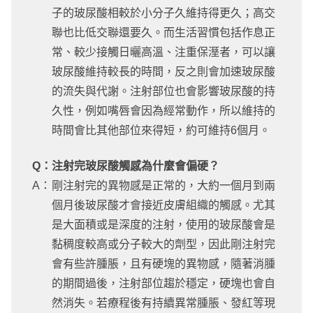
子的玻尿酸相較於小分子久維持得更久；高交
聯也比低交聯還要久。而生活習慣包括作息正
常、較少接觸日曬高溫、注重保溼者，可以讓
玻尿酸維持較長的時間，反之則會加速玻尿酸
的流失與代謝。注射部位也會影響玻尿酸的持
久性，例如嘴唇會因為經常動作，所以維持的
時間會比其他部位來得短，約可維持6個月。
Q：
注射完玻尿酸觸感為什麼會偏硬？
A：
剛注射完的異物感是正常的，大約一個月到兩
個月後玻尿酸才會接近皮膚組織的觸感。尤其
是大面積或是深度的注射，使用的玻尿酸會是
黏稠度較高或分子較大的劑型，因此剛注射完
會有些許腫脹，且有硬塊的異物感，隨著消腫
的期間過後，注射部位趨於穩定，硬塊也會自
然消失。若療程後有持續異常腫脹、發紅等現