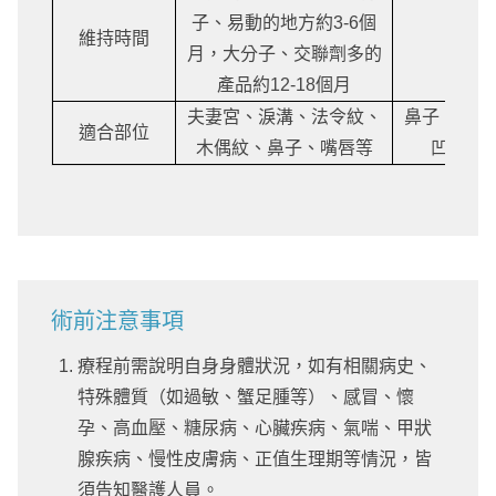
子、易動的地方約3-6個
維持時間
約18
月，大分子、交聯劑多的
產品約12-18個月
夫妻宮、淚溝、法令紋、
鼻子、下巴
適合部位
木偶紋、鼻子、嘴唇等
凹陷、
術前注意事項
療程前需說明自身身體狀況，如有相關病史、
特殊體質（如過敏、蟹足腫等）、感冒、懷
孕、高血壓、糖尿病、心臟疾病、氣喘、甲狀
腺疾病、慢性皮膚病、正值生理期等情況，皆
須告知醫護人員。