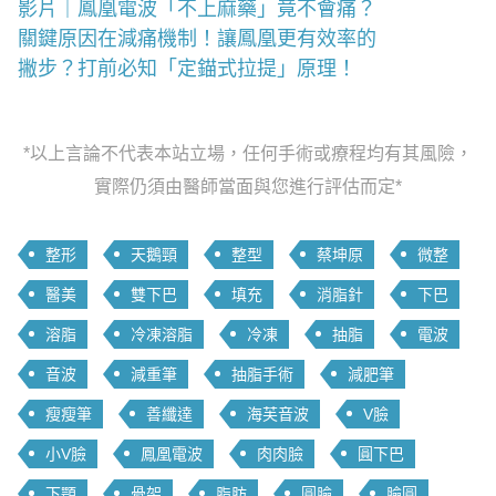
影片｜鳳凰電波「不上麻藥」竟不會痛？
關鍵原因在減痛機制！讓鳳凰更有效率的
撇步？打前必知「定錨式拉提」原理！
*以上言論不代表本站立場，任何手術或療程均有其風險，
實際仍須由醫師當面與您進行評估而定*
整形
天鵝頸
整型
蔡坤原
微整
醫美
雙下巴
填充
消脂針
下巴
溶脂
冷凍溶脂
冷凍
抽脂
電波
音波
減重筆
抽脂手術
減肥筆
瘦瘦筆
善纖達
海芙音波
V臉
小V臉
鳳凰電波
肉肉臉
圓下巴
下顎
骨架
脂肪
圓臉
臉圓