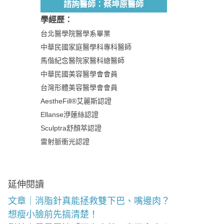
諮詢醫師：蔡坤原醫師
學經歷：
台北醫學院醫學系畢業
中華民國家庭醫學科專科醫師
馬偕紀念醫院家醫科總醫師
中華民國美容醫學會會員
台灣形體美容醫學會會員
AestheFill®艾麗斯認證
Ellanse洢蓮絲認證
Sculptra舒顏萃認證
雷射脈衝光認證
延伸閱讀
文章｜消脂針真能拯救雙下巴、嘴邊肉？
想瘦小臉前先搞清楚！