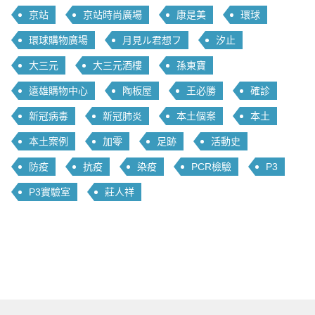
京站
京站時尚廣場
康是美
環球
環球購物廣場
月見ル君想フ
汐止
大三元
大三元酒樓
孫東寶
遠雄購物中心
陶板屋
王必勝
確診
新冠病毒
新冠肺炎
本土個案
本土
本土案例
加零
足跡
活動史
防疫
抗疫
染疫
PCR檢驗
P3
P3實驗室
莊人祥