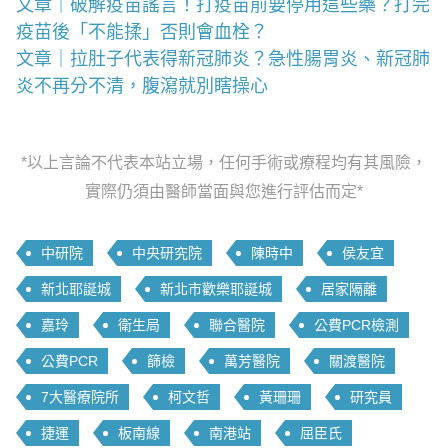
文章｜破解疫苗謠言！打疫苗前要停用這些藥？打完
疫苗後「不能揉」否則會血栓？
文章｜拉肚子代表得新冠肺炎？急性腸胃炎、新冠肺
炎不再分不清，腹瀉就別瞎操心
*以上言論不代表本站立場，任何手術或療程均有其風險，
實際仍須由醫師當面與您進行評估而定*
中研院
中央研究院
陳時中
侯友宜
新北耶誕城
新北市歡樂耶誕城
居家隔離
嘉玲
衛生局
聯合醫院
公費PCR檢測
公費PCR
篩檢
萬芳醫院
關渡醫院
7大醫療院所
柯文哲
黃珊珊
研究員
捷運
板南線
南港站
屈臣氏