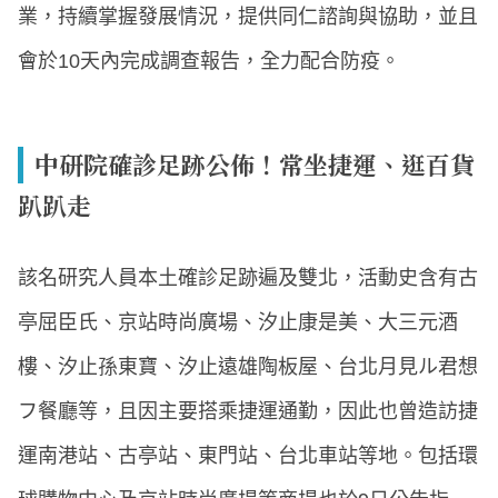
業，持續掌握發展情況，提供同仁諮詢與協助，並且
會於10天內完成調查報告，全力配合防疫。
中研院確診足跡公佈！常坐捷運、逛百貨
趴趴走
該名研究人員本土確診足跡遍及雙北，活動史含有古
亭屈臣氏、京站時尚廣場、汐止康是美、大三元酒
樓、汐止孫東寶、汐止遠雄陶板屋、台北月見ル君想
フ餐廳等，且因主要搭乘捷運通勤，因此也曾造訪捷
運南港站、古亭站、東門站、台北車站等地。包括環