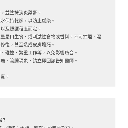
潔，並塗抹消炎藥膏。
碰水保持乾燥，以防止感染。
質以及照護程度而定。
盡量忌口生食、或刺激性食物或香料。不可抽煙、喝
織修復，甚至造成皮膚壞死。
動、碰撞、繁重工作等，以免影響癒合。
疼痛、流膿現象，請立即回診告知醫師。
。
緊實。
呢？