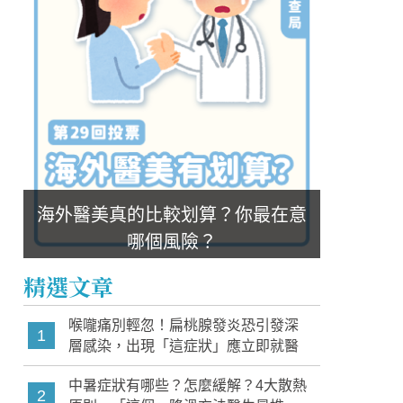
海外醫美真的比較划算？你最在意
哪個風險？
精選文章
喉嚨痛別輕忽！扁桃腺發炎恐引發深
1
層感染，出現「這症狀」應立即就醫
中暑症狀有哪些？怎麼緩解？4大散熱
2