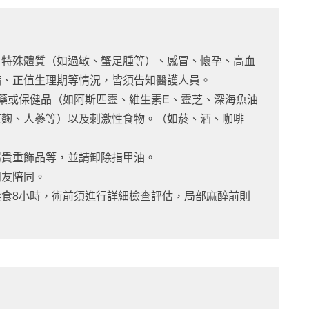
、特殊體質（如過敏、蟹足腫等）、感冒、懷孕、高血
病、正值生理期等情況，皆須告知醫護人員。
藥或保健品（如阿斯匹靈、維生素E、靈芝、深海魚油
紅麴、人蔘等）以及刺激性食物。（如菸、酒、咖啡
屬貴重飾品等，並請卸除指甲油。
朋友陪同。
食8小時，術前須進行詳細檢查評估，局部麻醉前則