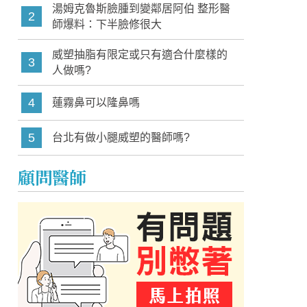
湯姆克魯斯臉腫到變鄰居阿伯 整形醫
2
師爆料：下半臉修很大
威塑抽脂有限定或只有適合什麼樣的
3
人做嗎?
4
蓮霧鼻可以隆鼻嗎
5
台北有做小腿威塑的醫師嗎?
顧問醫師