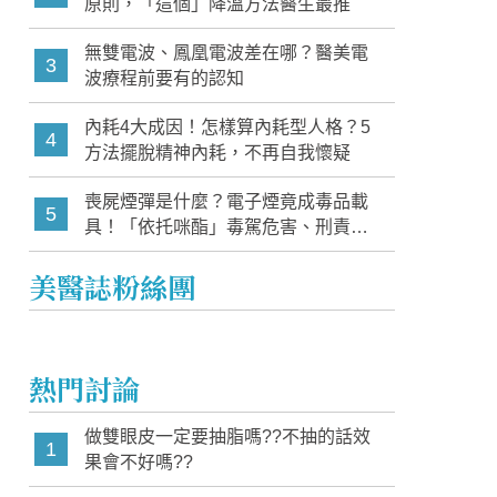
原則，「這個」降溫方法醫生最推
無雙電波、鳳凰電波差在哪？醫美電
3
波療程前要有的認知
內耗4大成因！怎樣算內耗型人格？5
4
方法擺脫精神內耗，不再自我懷疑
喪屍煙彈是什麼？電子煙竟成毒品載
5
具！「依托咪酯」毒駕危害、刑責與
家長必知警訊
美醫誌粉絲團
熱門討論
做雙眼皮一定要抽脂嗎??不抽的話效
1
果會不好嗎??