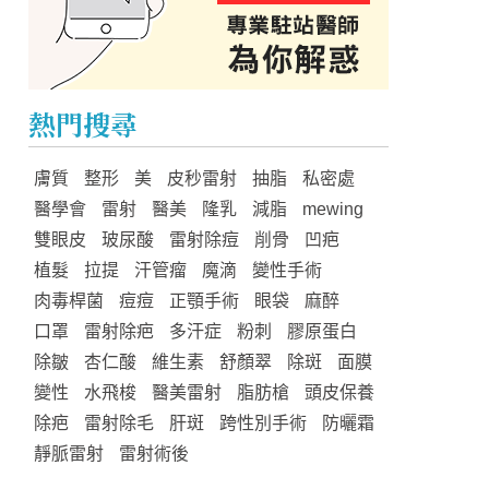
熱門搜尋
膚質
整形
美
皮秒雷射
抽脂
私密處
醫學會
雷射
醫美
隆乳
減脂
mewing
雙眼皮
玻尿酸
雷射除痘
削骨
凹疤
植髮
拉提
汗管瘤
魔滴
變性手術
肉毒桿菌
痘痘
正顎手術
眼袋
麻醉
口罩
雷射除疤
多汗症
粉刺
膠原蛋白
除皺
杏仁酸
維生素
舒顏翠
除斑
面膜
變性
水飛梭
醫美雷射
脂肪槍
頭皮保養
除疤
雷射除毛
肝斑
跨性別手術
防曬霜
靜脈雷射
雷射術後