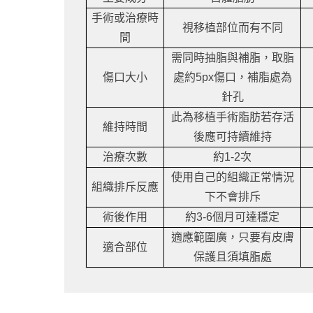
手術或治療時
視移植部位而有不同
間
需同時抽脂與補脂，取脂
傷口大小
處約5px傷口，補脂處為
針孔
此為移植手術脂肪若存活
維持時間
後應可持續維持
治療次數
約1-2次
使用自己的組織正常情況
組織排斥反應
下不會排斥
術後作用
約3-6個月可達穩定
適應範圍廣，只要有皮膚
適合部位
保護且須填脂處