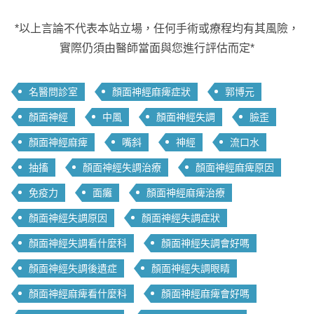
*以上言論不代表本站立場，任何手術或療程均有其風險，
實際仍須由醫師當面與您進行評估而定*
名醫問診室
顏面神經麻痺症狀
郭博元
顏面神經
中風
顏面神經失調
臉歪
顏面神經麻痺
嘴斜
神經
流口水
抽搐
顏面神經失調治療
顏面神經麻痺原因
免疫力
面癱
顏面神經麻痺治療
顏面神經失調原因
顏面神經失調症狀
顏面神經失調看什麼科
顏面神經失調會好嗎
顏面神經失調後遺症
顏面神經失調眼睛
顏面神經麻痺看什麼科
顏面神經麻痺會好嗎