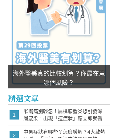
海外醫美真的比較划算？你最在意
哪個風險？
精選文章
喉嚨痛別輕忽！扁桃腺發炎恐引發深
1
層感染，出現「這症狀」應立即就醫
中暑症狀有哪些？怎麼緩解？4大散熱
2