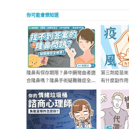
你可能會想知道
隆鼻有保存期限？鼻中膈彎曲者適
第三劑疫苗來
合隆鼻嗎？隆鼻手術疑難雜症全解
有什麼副作用
答！
預約？