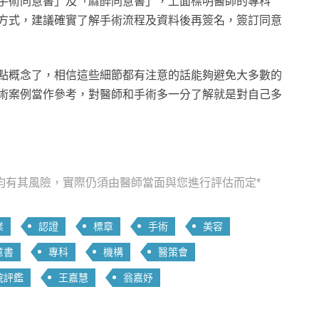
手術同意書」及「麻醉同意書」，上面標明醫師的專科
方式，建議確實了解手術流程及資料後再簽名，簽訂同意
點概念了，相信這些細節都有注意的話能夠避免大多數的
術案例當作參考，對醫師和手術多一分了解就是對自己多
均有其風險，實際仍須由醫師當面與您進行評估而定*
業
認證
標章
手術
美容
意書
專科
機構
醫策會
院評鑑
王嘉慧
翁嘉妤