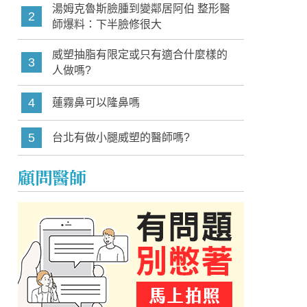
湯姆克魯斯臉腫到變鄰居阿伯 整形醫
2
師爆料：下半臉修很大
威塑抽脂有限定或只有適合什麼樣的
3
人做嗎?
4
蓮霧鼻可以隆鼻嗎
5
台北有做小腿威塑的醫師嗎?
顧問醫師