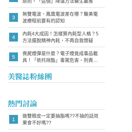
原則，「這個」降溫方法醫生最推
無雙電波、鳳凰電波差在哪？醫美電
3
波療程前要有的認知
內耗4大成因！怎樣算內耗型人格？5
4
方法擺脫精神內耗，不再自我懷疑
喪屍煙彈是什麼？電子煙竟成毒品載
5
具！「依托咪酯」毒駕危害、刑責與
家長必知警訊
美醫誌粉絲團
熱門討論
做雙眼皮一定要抽脂嗎??不抽的話效
1
果會不好嗎??