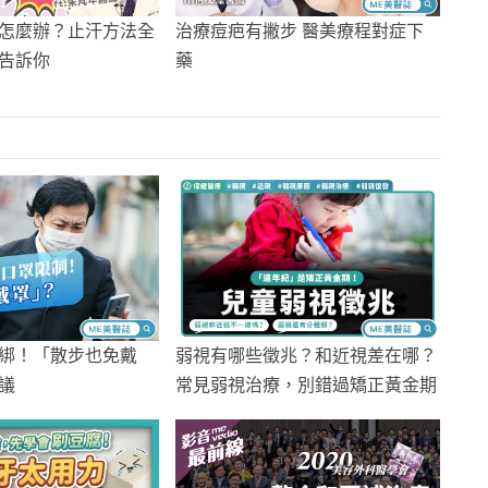
怎麼辦？止汗方法全
治療痘疤有撇步 醫美療程對症下
告訴你
藥
綁！「散步也免戴
弱視有哪些徵兆？和近視差在哪？
議
常見弱視治療，別錯過矯正黃金期