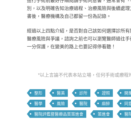
進行手術前最好仔細閱讀手術同意書，通常會有「
別，以及明確告知治療過程、治療風險與後續處理
書後，醫療機構及自己都留一份為記錄。
經過以上四點介紹，是否對自己該如何選擇診所有
醫療風險與爭議，諮詢之前也可以瀏覽醫師過往手
一分保護，在變美的路上也要記得停看聽！
*以上言論不代表本站立場，任何手術或療程
整形
醫美
診所
證照
開
醫學
風險
醫院
麻醉
同
醫院評鑑暨醫療品質策進會
策進會
醫