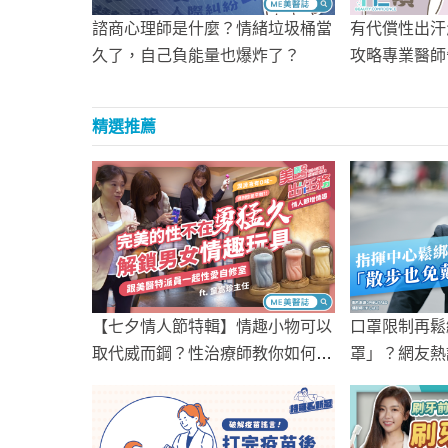
諮商心理師是什麼？情緒垃圾桶當
有代償性出汗
久了，自己負能量也爆炸了？
攻略專業醫師
精選推薦
【七夕情人節特輯】情趣小物可以
口罩限制再鬆
取代威而鋼？性治療師教你如何高
罩」？網友熱
潮！（小章魚、鹿角、飛機杯、聰
明球等）