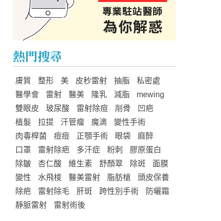
熱門搜尋
膚質
整形
美
皮秒雷射
抽脂
私密處
醫學會
雷射
醫美
隆乳
減脂
mewing
雙眼皮
玻尿酸
雷射除痘
削骨
凹疤
植髮
拉提
汗管瘤
魔滴
變性手術
肉毒桿菌
痘痘
正顎手術
眼袋
麻醉
口罩
雷射除疤
多汗症
粉刺
膠原蛋白
除皺
杏仁酸
維生素
舒顏翠
除斑
面膜
變性
水飛梭
醫美雷射
脂肪槍
頭皮保養
除疤
雷射除毛
肝斑
跨性別手術
防曬霜
靜脈雷射
雷射術後