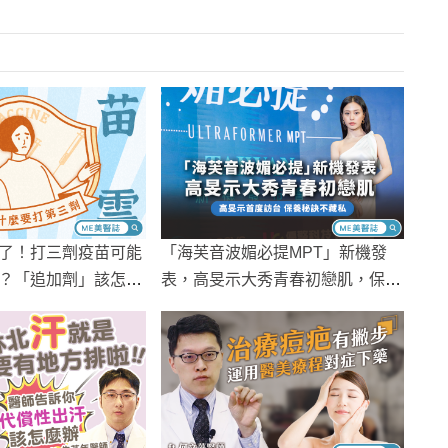
了！打三劑疫苗可能
「海芙音波媚必提MPT」新機發
？「追加劑」該怎麼
表，高旻示大秀青春初戀肌，保養
方式不藏私公開