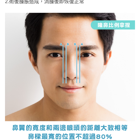
2.術後腫脹造成，消腫後即恢復正常