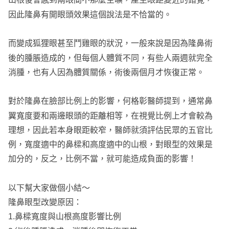
山根後會感到兩眼間不那麼空曠，產生眼距變近的錯覺，
因此隆鼻有開眼頭效果這個說法是不恰當的。
而變成狐狸眼甚至鬥雞眼的狀況，一般來說是因為隆鼻術
後的腫脹造成的，但每個人體質不同，有些人兩週就完全
消腫，也有人因為體質關係，術後兩個月才恢復正常。
對於隆鼻在臉部比例上的影響，何格彰醫師提到，通常鼻
翼寬度要和兩邊眼頭的距離相等，在視覺比例上才會較為
理想，因此若本身眼距較窄，醫師就須評估民眾的五官比
例，寬度適中的鼻樑和高度適中的山根，對眼型的效果是
加分的，反之，比例不當，就可能造成負面的影響！
以下幫大家做個小結～
隆鼻眼型改變原因：
1.鼻樑寬度與山根高度影響比例