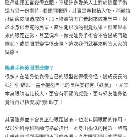
隆鼻能讓五官變得立體，不過許多愛美人士對於這個手術
還有另一份期待─順便開眼頭。其實是鼻模植入後，稍微拉
扯周邊皮膚造成的，加上隆鼻讓五官看起來較為集中，對
於本身眼距寬的民眾，產生開眼頭的視覺效果。但如果本
來的眼距正常、甚至偏窄，做完隆鼻手術會不會變成鬥雞
眼呢？或是眼型變得很奇怪？這次我們就要來解答大家的
疑惑。
隆鼻手術後眼型改變？
很多人在隆鼻後覺得自己的眼型變得很奇怪、變成長長的
狐狸/狸貓眼，甚至抱怨自己的長相變得有「妖氣」，尤其
本身眼睛若比較大，更會有明顯的感受，更有網友隆鼻後
覺得自己快變成鬥雞眼了！
其實隆鼻並不會真正使眼距變窄，也沒有開眼頭的作用。
整形外科專科醫師何格彰指出，本身山根低的民眾，墊高