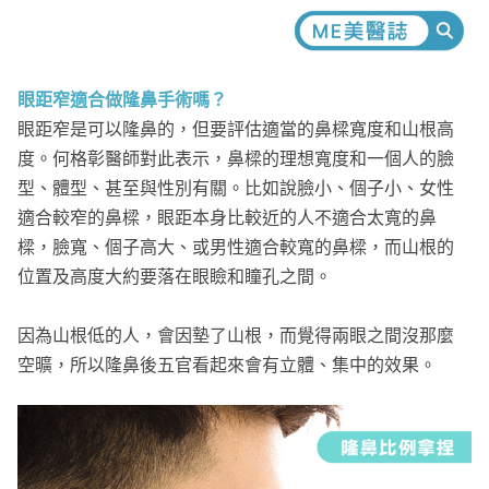
眼距窄適合做隆鼻手術嗎？
眼距窄是可以隆鼻的，但要評估適當的鼻樑寬度和山根高
度。何格彰醫師對此表示，鼻樑的理想寬度和一個人的臉
型、體型、甚至與性別有關。比如說臉小、個子小、女性
適合較窄的鼻樑，眼距本身比較近的人不適合太寬的鼻
樑，臉寬、個子高大、或男性適合較寬的鼻樑，而山根的
位置及高度大約要落在眼瞼和瞳孔之間。
因為山根低的人，會因墊了山根，而覺得兩眼之間沒那麼
空曠，所以隆鼻後五官看起來會有立體、集中的效果。