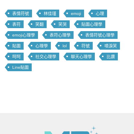
表情符號
林佳瑾
emoji
心理
表符
笑翻
笑哭
貼圖心理學
emoji心理學
表符心理學
表情符號心理學
貼圖
心理學
lol
符號
噴淚笑
呵呵
社交心理學
聊天心理學
比讚
Line貼圖