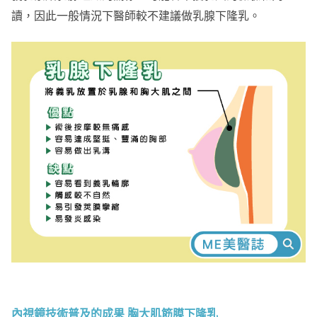
讀，因此一般情況下醫師較不建議做乳腺下隆乳。
內視鏡技術普及的成果 胸大肌筋膜下隆乳