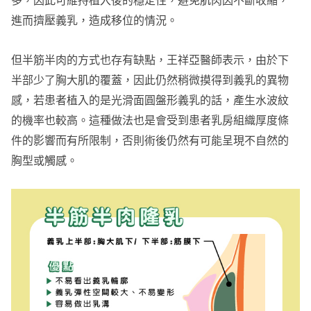
多，因此可維持植入後的穩定性，避免肌肉因不斷收縮，
進而擠壓義乳，造成移位的情況。
但半筋半肉的方式也存有缺點，王祥亞醫師表示，由於下
半部少了胸大肌的覆蓋，因此仍然稍微摸得到義乳的異物
感，若患者植入的是光滑面圓盤形義乳的話，產生水波紋
的機率也較高。這種做法也是會受到患者乳房組織厚度條
件的影響而有所限制，否則術後仍然有可能呈現不自然的
胸型或觸感。