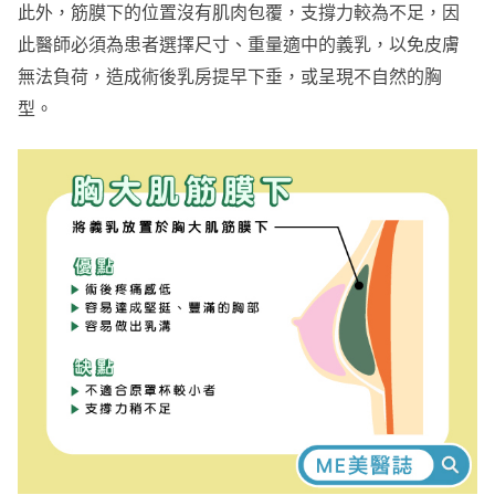
此外，筋膜下的位置沒有肌肉包覆，支撐力較為不足，因
此醫師必須為患者選擇尺寸、重量適中的義乳，以免皮膚
無法負荷，造成術後乳房提早下垂，或呈現不自然的胸
型。