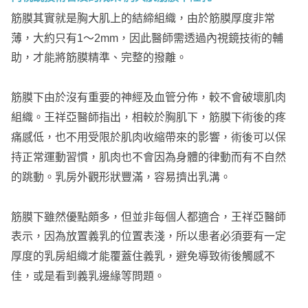
筋膜其實就是胸大肌上的結締組織，由於筋膜厚度非常
薄，大約只有1～2mm，因此醫師需透過內視鏡技術的輔
助，才能將筋膜精準、完整的撥離。
筋膜下由於沒有重要的神經及血管分佈，較不會破壞肌肉
組織。王祥亞醫師指出，相較於胸肌下，筋膜下術後的疼
痛感低，也不用受限於肌肉收縮帶來的影響，術後可以保
持正常運動習慣，肌肉也不會因為身體的律動而有不自然
的跳動。乳房外觀形狀豐滿，容易擠出乳溝。
筋膜下雖然優點頗多，但並非每個人都適合，王祥亞醫師
表示，因為放置義乳的位置表淺，所以患者必須要有一定
厚度的乳房組織才能覆蓋住義乳，避免導致術後觸感不
佳，或是看到義乳邊緣等問題。