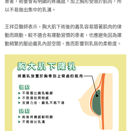
患者，術後會有明顯的疼痛感。加上胸形受限於肌肉，所
以不易做出集中的乳溝。
王祥亞醫師表示，胸大肌下術後的義乳容易隨著肌肉的律
動而跳動，較不適合有運動習慣的患者，也應避免因為運
動頻繁的壓迫義乳內部空間，進而影響到乳房的柔軟度。