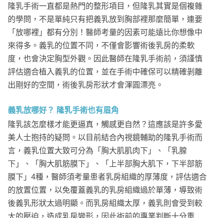
隆乳手術一直都是熱門的整形項目，但隆乳其實是個複雜
的學問，不是單純只有把義乳放到胸部裡那麼簡單，連要
「放哪裡」都有分別！醫師考量的因素可能遠比你想像中
來得多。義乳的位置不同，不僅會影響術後乳房的柔軟
度，也會決定胸型外觀。因此醫師在隆乳手術前，須謹慎
評估適合植入義乳的位置，並在手術中確保可以精確剝離
出剛好的空間，術後乳房形狀才會渾圓漂亮。
義乳放哪好？ 隆乳手術也有眉角
隆乳該怎麼樣才能更逼真，觸感更自然？這應該是許多愛
美人士抱持的疑問。以目前結合內視鏡輔助的隆乳手術而
言，義乳位置大致可分為「胸大肌肌肉下」、「乳腺
下」、「胸大肌筋膜下」、「上半部胸大肌下，下半部筋
膜下」4種，醫師須考量患者乳房組織的厚薄度，評估適合
的放置位置，以免覆蓋義乳的乳房組織過於單薄，導致術
後義乳形狀太過明顯。而乳房組織太厚，義乳則會受到較
大的壓迫，造成乳房變形，因此術前的專業判斷十分重