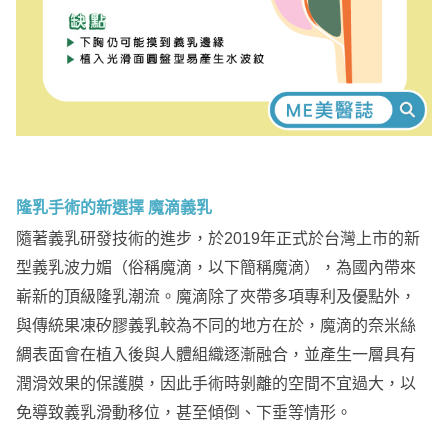
隆乳手術的新選擇 魔滴義乳
隨著義乳研發技術的進步，於2019年正式於台灣上市的新
型義乳波力媚（俗稱魔滴，以下簡稱魔滴），為國內帶來
嶄新的頂級隆乳潮流。魔滴除了夾帶多項專利及優點外，
與傳統果凍矽膠義乳較為不同的地方在於，魔滴的奈米絲
綢表面會在植入後與人體組織逐漸融合，並產生一層具有
潤滑效果的保護膜，因此手術時剝離的空間不宜過大，以
免導致義乳滑動移位，甚至傾倒、下垂等情形。