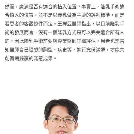
然而，魔滴是否有適合的植入位置？事實上，隆乳手術適
合植入的位置，並不是以義乳做為主要的評判標準，而是
看患者的客觀條件而定。王祥亞醫師指出，以目前隆乳手
術的發展而言，沒有一個隆乳方式是可以完美適合所有人
的，因此隆乳手術前要與專業醫師詳細評估，患者也需告
知醫師自己理想的胸型、病史等，進行充份溝通，才能共
創醫病雙贏的滿意成果。