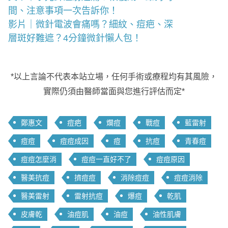
間、注意事項一次告訴你！
影片｜微針電波會痛嗎？細紋、痘疤、深
層斑好難遮？4分鐘微針懶人包！
*以上言論不代表本站立場，任何手術或療程均有其風險，
實際仍須由醫師當面與您進行評估而定*
鄭惠文
痘疤
爛痘
戰痘
藍雷射
痘痘
痘痘成因
痘
抗痘
青春痘
痘痘怎麼消
痘痘一直好不了
痘痘原因
醫美抗痘
擠痘痘
消除痘痘
痘痘消除
醫美雷射
雷射抗痘
爆痘
乾肌
皮膚乾
油痘肌
油痘
油性肌膚