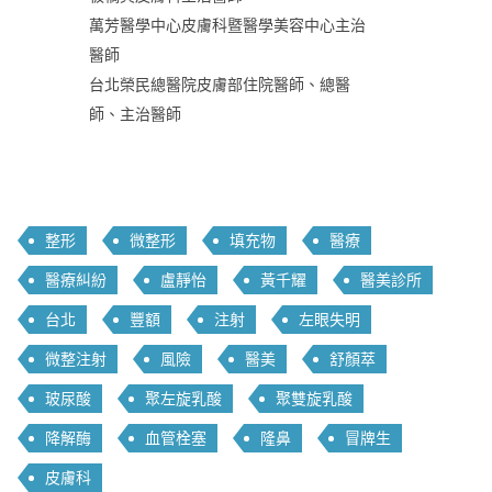
萬芳醫學中心皮膚科暨醫學美容中心主治
醫師
台北榮民總醫院皮膚部住院醫師、總醫
師、主治醫師
整形
微整形
填充物
醫療
醫療糾紛
盧靜怡
黃千耀
醫美診所
台北
豐額
注射
左眼失明
微整注射
風險
醫美
舒顏萃
玻尿酸
聚左旋乳酸
聚雙旋乳酸
降解酶
血管栓塞
隆鼻
冒牌生
皮膚科