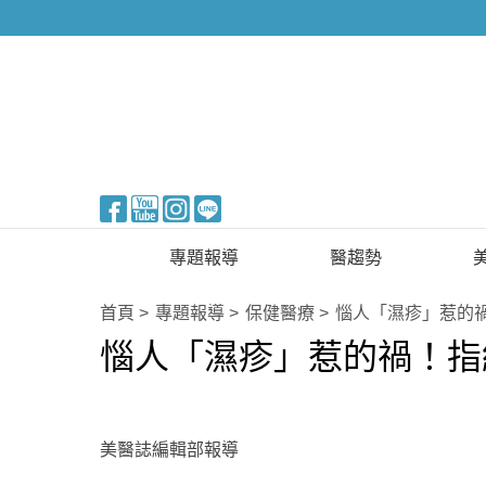
醫美整形
專題報導
醫趨勢
新知快訊
美醫FUN知識
首頁
專題報導
保健醫療
惱人「濕疹」惹的禍
惱人「濕疹」惹的禍！指紋
醫美整形
國際新知
保健醫療
生活知識
美醫誌編輯部報導