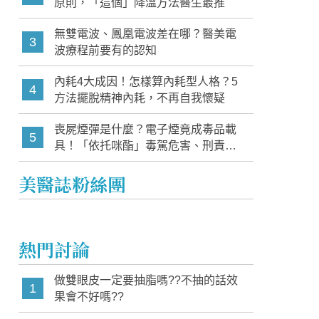
原則，「這個」降溫方法醫生最推
無雙電波、鳳凰電波差在哪？醫美電
3
波療程前要有的認知
內耗4大成因！怎樣算內耗型人格？5
4
方法擺脫精神內耗，不再自我懷疑
喪屍煙彈是什麼？電子煙竟成毒品載
5
具！「依托咪酯」毒駕危害、刑責與
家長必知警訊
美醫誌粉絲團
熱門討論
做雙眼皮一定要抽脂嗎??不抽的話效
1
果會不好嗎??