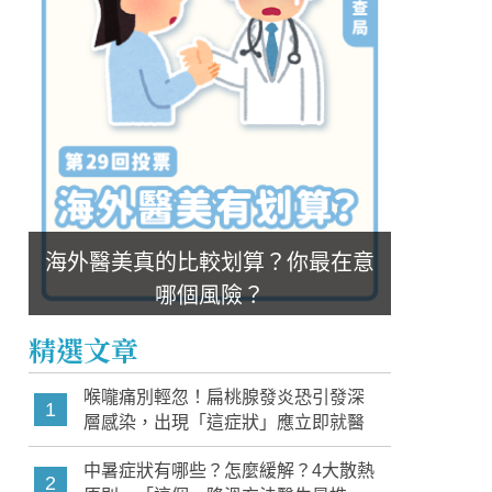
海外醫美真的比較划算？你最在意
哪個風險？
精選文章
喉嚨痛別輕忽！扁桃腺發炎恐引發深
1
層感染，出現「這症狀」應立即就醫
中暑症狀有哪些？怎麼緩解？4大散熱
2