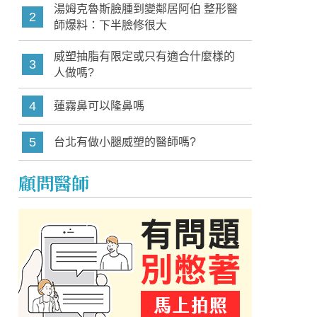
湯姆克魯斯臉腫到變鄰居阿伯 整形醫
2
師爆料：下半臉修很大
威塑抽脂有限定或只有適合什麼樣的
3
人做嗎?
4
蓮霧鼻可以隆鼻嗎
5
台北有做小腿威塑的醫師嗎?
顧問醫師