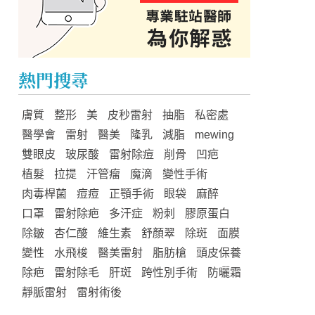
熱門搜尋
膚質
整形
美
皮秒雷射
抽脂
私密處
醫學會
雷射
醫美
隆乳
減脂
mewing
雙眼皮
玻尿酸
雷射除痘
削骨
凹疤
植髮
拉提
汗管瘤
魔滴
變性手術
肉毒桿菌
痘痘
正顎手術
眼袋
麻醉
口罩
雷射除疤
多汗症
粉刺
膠原蛋白
除皺
杏仁酸
維生素
舒顏翠
除斑
面膜
變性
水飛梭
醫美雷射
脂肪槍
頭皮保養
除疤
雷射除毛
肝斑
跨性別手術
防曬霜
靜脈雷射
雷射術後