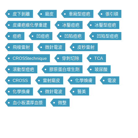
皮下剝離
磨皮
車廂型痘疤
張引碩
皮膚疤痕化學重建
冰鑿痘疤
冰鑿型痘疤
痘疤
凹痘疤
凹陷痘疤
凹陷型痘疤
飛梭雷射
微針電波
皮秒雷射
CROSStechnique
穿刺切除
TCA
滾動型痘疤
膠原蛋白增生劑
玻尿酸
CROSS
雷射磨皮
化學煥膚
電波
化學換膚
微針電波
醫美
血小板濃厚血漿
微整