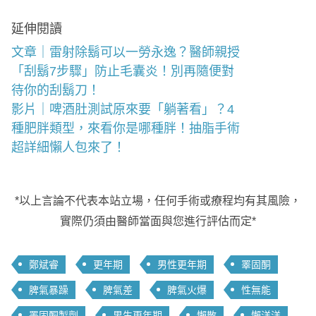
延伸閱讀
文章｜雷射除鬍可以一勞永逸？醫師親授
「刮鬍7步驟」防止毛囊炎！別再隨便對
待你的刮鬍刀！
影片｜啤酒肚測試原來要「躺著看」？4
種肥胖類型，來看你是哪種胖！抽脂手術
超詳細懶人包來了！
*以上言論不代表本站立場，任何手術或療程均有其風險，
實際仍須由醫師當面與您進行評估而定*
鄭斌睿
更年期
男性更年期
睪固酮
脾氣暴躁
脾氣差
脾氣火爆
性無能
睪固酮製劑
男生更年期
懶散
懶洋洋