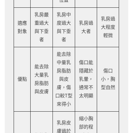
位置
乳房嚴
乳房中
乳房過
適應
重過大
度過大
乳房過
大程度
對象
與下垂
與下垂
大者
輕微
者
者
能去除
中量乳
傷口能
能去除
房脂肪
隱藏於
傷口
大量乳
優點
與皮
乳暈，
小，胸
房脂肪
膚，傷
通常不
型自然
與皮膚
口較T型
太明顯
來得小
縮小胸
乳房皮
部的程
膚過於