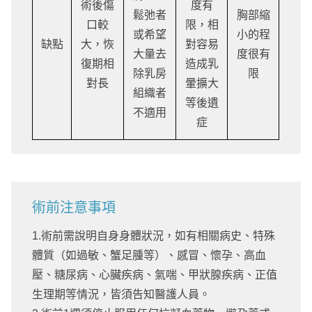
術後傷
度有
鬆弛者
胸部縮
口較
限，相
或希望
小的程
缺點
大，恢
對容易
大量去
度很有
復期相
造成乳
除乳房
限
對長
暈擴大
組織者
等後遺
不適用
症
術前注意事項
1.術前需說明自身身體狀況，如有相關病史、特殊
體質（如過敏、蟹足腫等）、感冒、懷孕、高血
壓、糖尿病、心臟疾病、氣喘、甲狀腺疾病、正值
生理期等情況，皆須告知醫護人員。