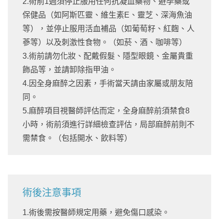
2.術前1週須停止服用任何抗凝血藥物、避孕藥或
保健品（如阿斯匹靈、維生素E、靈芝、深海魚油
等），並停止服用活血補品（如葡萄籽、紅麴、人
蔘等）以及刺激性食物。（如菸、酒、咖啡等）
3.術前請勿化妝、配戴假髮、隱型眼鏡、金屬貴重
飾品等，並請卸除指甲油。
4.因全身麻醉之因素，手術當天請由家屬或朋友陪
同。
5.麻醉項目視醫師評估而定，全身麻醉前須禁食8
小時，術前須進行詳細檢查評估，局部麻醉前則不
需禁食。（包括開水、飲料等）
術後注意事項
1.術後需按醫師規定用藥，避免傷口感染。