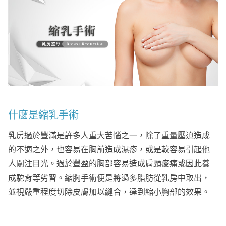
什麼是縮乳手術
乳房過於豐滿是許多人重大苦惱之一，除了重量壓迫造成
的不適之外，也容易在胸前造成濕疹，或是較容易引起他
人關注目光。過於豐盈的胸部容易造成肩頸痠痛或因此養
成駝背等劣習。縮胸手術便是將過多脂肪從乳房中取出，
並視嚴重程度切除皮膚加以縫合，達到縮小胸部的效果。