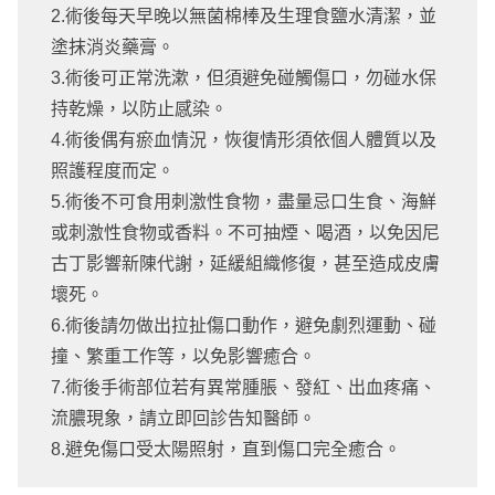
2.術後每天早晚以無菌棉棒及生理食鹽水清潔，並
塗抹消炎藥膏。
3.術後可正常洗漱，但須避免碰觸傷口，勿碰水保
持乾燥，以防止感染。
4.術後偶有瘀血情況，恢復情形須依個人體質以及
照護程度而定。
5.術後不可食用刺激性食物，盡量忌口生食、海鮮
或刺激性食物或香料。不可抽煙、喝酒，以免因尼
古丁影響新陳代謝，延緩組織修復，甚至造成皮膚
壞死。
6.術後請勿做出拉扯傷口動作，避免劇烈運動、碰
撞、繁重工作等，以免影響癒合。
7.術後手術部位若有異常腫脹、發紅、出血疼痛、
流膿現象，請立即回診告知醫師。
8.避免傷口受太陽照射，直到傷口完全癒合。