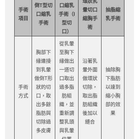
環狀乳
倒T型切
口縮乳
手術
暈切口
抽脂縮
口縮乳
手術（I
項目
縮胸手
乳手術
手術
型切
術
口）
從乳暈
胸部下
至胸下
緣連接
緣做出
沿著乳
到乳暈
一道切
暈外圍
抽除胸
做倒T形
口取出
做環狀
下脂肪
手術
狀的切
過多脂
切除，
以達到
方式
口，取
肪組
取出脂
縮小胸
出多餘
織，並
肪組織
部的效
脂肪與
重新調
後加以
果
切除過
整乳頭
縫合
多皮膚
與乳暈