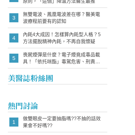
原則，「這個」降溫方法醫生最推
無雙電波、鳳凰電波差在哪？醫美電
3
波療程前要有的認知
內耗4大成因！怎樣算內耗型人格？5
4
方法擺脫精神內耗，不再自我懷疑
喪屍煙彈是什麼？電子煙竟成毒品載
5
具！「依托咪酯」毒駕危害、刑責與
家長必知警訊
美醫誌粉絲團
熱門討論
做雙眼皮一定要抽脂嗎??不抽的話效
1
果會不好嗎??