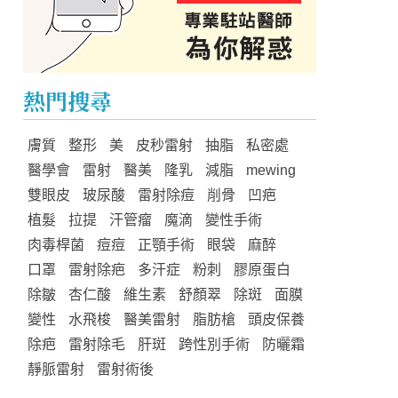
熱門搜尋
膚質
整形
美
皮秒雷射
抽脂
私密處
醫學會
雷射
醫美
隆乳
減脂
mewing
雙眼皮
玻尿酸
雷射除痘
削骨
凹疤
植髮
拉提
汗管瘤
魔滴
變性手術
肉毒桿菌
痘痘
正顎手術
眼袋
麻醉
口罩
雷射除疤
多汗症
粉刺
膠原蛋白
除皺
杏仁酸
維生素
舒顏翠
除斑
面膜
變性
水飛梭
醫美雷射
脂肪槍
頭皮保養
除疤
雷射除毛
肝斑
跨性別手術
防曬霜
靜脈雷射
雷射術後