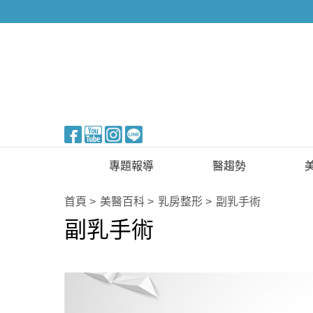
醫美整形
專題報導
醫趨勢
新知快訊
美醫FUN知識
首頁
美醫百科
乳房整形
副乳手術
副乳手術
醫美整形
國際新知
保健醫療
生活知識