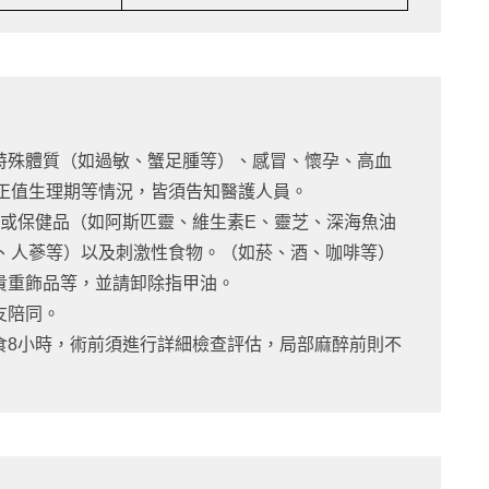
、特殊體質（如過敏、蟹足腫等）、感冒、懷孕、高血
正值生理期等情況，皆須告知醫護人員。
藥或保健品（如阿斯匹靈、維生素E、靈芝、深海魚油
、人蔘等）以及刺激性食物。（如菸、酒、咖啡等）
貴重飾品等，並請卸除指甲油。
友陪同。
食8小時，術前須進行詳細檢查評估，局部麻醉前則不