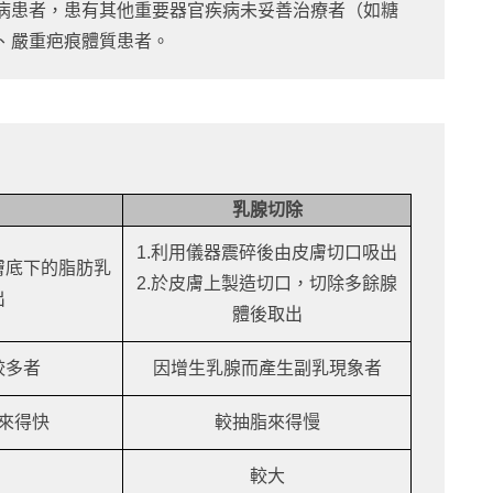
病患者，患有其他重要器官疾病未妥善治療者（如糖
、嚴重疤痕體質患者。
乳腺切除
1.利用儀器震碎後由皮膚切口吸出
膚底下的脂肪乳
2.於皮膚上製造切口，切除多餘腺
出
體後取出
較多者
因增生乳腺而產生副乳現象者
來得快
較抽脂來得慢
較大