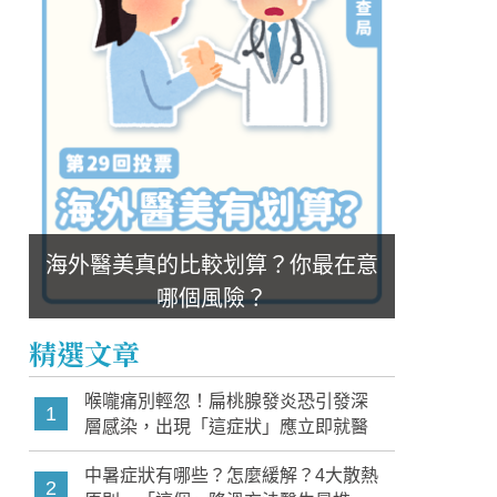
海外醫美真的比較划算？你最在意
哪個風險？
精選文章
喉嚨痛別輕忽！扁桃腺發炎恐引發深
1
層感染，出現「這症狀」應立即就醫
中暑症狀有哪些？怎麼緩解？4大散熱
2