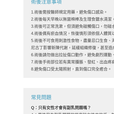
術後注意事項
1.術後需按醫師規定用藥，避免傷口感染。
2.術後每天早晚以無菌棉棒及生理食鹽水清潔
3.術後可正常洗漱，但須避免碰觸傷口，勿碰
4.術後偶有瘀血情況，恢復情形須依個人體質
5.術後不可食用刺激性食物，盡量忌口生食
尼古丁影響新陳代謝，延緩組織修復，甚至造
6.術後請勿做出拉扯傷口動作，避免劇烈運動
7.術後手術部位若有異常腫脹、發紅、出血疼
8.避免傷口受太陽照射，直到傷口完全癒合。
常見問題
Q：只有女性才會有副乳問題嗎？