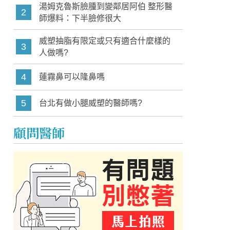
湯姆克魯斯臉腫到變鄰居阿伯 整形醫
2
師爆料：下半臉修很大
威塑抽脂有限定或只有適合什麼樣的
3
人做嗎?
4
蓮霧鼻可以隆鼻嗎
5
台北有做小腿威塑的醫師嗎?
顧問醫師