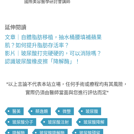
國際美容醫學研討會講師
延伸閱讀
文章｜自體脂肪移植，抽水桶腰填補蘋果
肌？如何提升脂肪存活率？
影片｜玻尿酸打完硬硬的，可以消除嗎？
認識玻尿酸橡皮擦「降解酶」！
*以上言論不代表本站立場，任何手術或療程均有其風險，
實際仍須由醫師當面與您進行評估而定*
醫美
蔡逸姍
微整
玻尿酸
玻尿酸分子
玻尿酸注射
玻尿酸降解
降解酶
玻尿酸降解酶
玻尿酸殘留