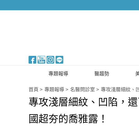
醫美整形
專題報導
醫趨勢
新知快訊
美醫FUN知識
首頁
專題報導
名醫問診室
專攻淺層細紋、
專攻淺層細紋、凹陷，還
醫美整形
國際新知
保健醫療
國超夯的喬雅露！
生活知識