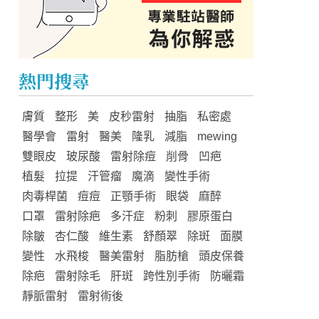
熱門搜尋
膚質
整形
美
皮秒雷射
抽脂
私密處
醫學會
雷射
醫美
隆乳
減脂
mewing
雙眼皮
玻尿酸
雷射除痘
削骨
凹疤
植髮
拉提
汗管瘤
魔滴
變性手術
肉毒桿菌
痘痘
正顎手術
眼袋
麻醉
口罩
雷射除疤
多汗症
粉刺
膠原蛋白
除皺
杏仁酸
維生素
舒顏翠
除斑
面膜
變性
水飛梭
醫美雷射
脂肪槍
頭皮保養
除疤
雷射除毛
肝斑
跨性別手術
防曬霜
靜脈雷射
雷射術後