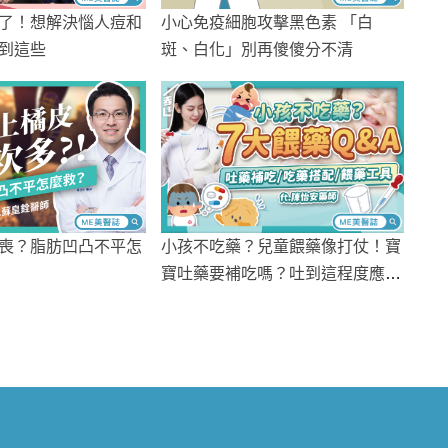
了！想解決惱人痘和
小心免疫細胞攻擊黑色素 「白
到這些
斑、白化」別再傻傻分不清
喪？脂肪凹凸不平怎
小孩不吃藥？兒童餵藥像打仗！寶
寶吐藥要補吃嗎？吐到這程度應就
醫！