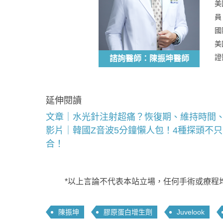
美
員
國
美
證
諮詢醫師：陳振坤醫師
延伸閱讀
文章｜水光針注射超痛？恢復期、維持時間
影片｜韓國Z音波5分鐘懶人包！4種探頭不
合！
*以上言論不代表本站立場，任何手術或療程
陳振坤
膠原蛋白增生劑
Juvelook