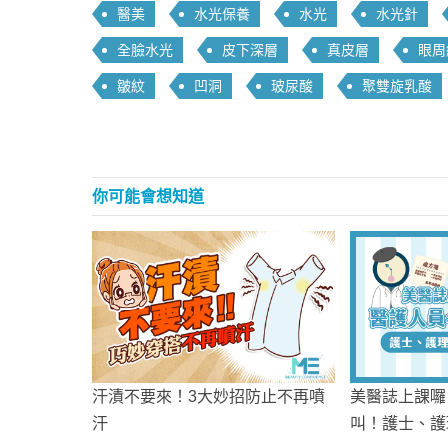
醫美
水光保養
水光
水光針
全臉水光
皮下深層
真皮層
眼周
皺紋
凹洞
玻尿酸
聚雙旋乳酸
你可能會想知道
汗漬不要來！3大妙招防止不再噴
美醫誌上課囉
汗
叫！護士、護