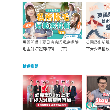
瑪麗開講｜夏日毛毛語 私密處除
英國祭出新規
毛雷射好乾爽特輯！（下）
下青少年投放
精選推薦