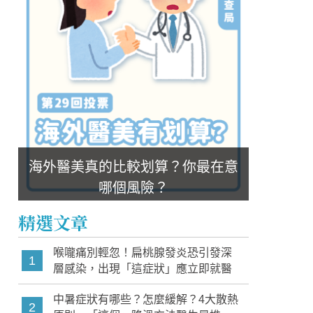
海外醫美真的比較划算？你最在意
哪個風險？
精選文章
喉嚨痛別輕忽！扁桃腺發炎恐引發深
1
層感染，出現「這症狀」應立即就醫
中暑症狀有哪些？怎麼緩解？4大散熱
2