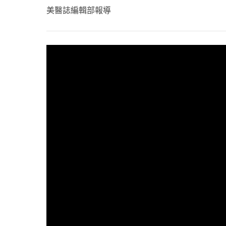
心理健康
美醫誌編輯部報導
駐站專家
名醫問診室