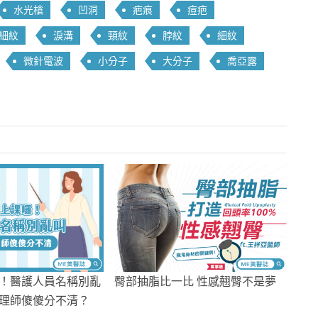
水光槍
凹洞
疤痕
痘疤
細紋
淚溝
頸紋
脖紋
細紋
微針電波
小分子
大分子
喬亞露
！醫護人員名稱別亂
臀部抽脂比一比 性感翹臀不是夢
理師傻傻分不清？