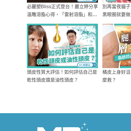
必麗塑Bliss正式登台！嚴立婷分享
別再當夜貓子
溫雕溶脂心得，「雷射溶脂」和
黑眼圈就要做
「改善橘皮」我都要！
頭皮性質大評估！如何評估自己是
橘皮上身好沮
乾性頭皮還是油性頭皮？
麼救？