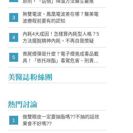
原則，「這個」降溫方法醫生最推
無雙電波、鳳凰電波差在哪？醫美電
3
波療程前要有的認知
內耗4大成因！怎樣算內耗型人格？5
4
方法擺脫精神內耗，不再自我懷疑
喪屍煙彈是什麼？電子煙竟成毒品載
5
具！「依托咪酯」毒駕危害、刑責與
家長必知警訊
美醫誌粉絲團
熱門討論
做雙眼皮一定要抽脂嗎??不抽的話效
1
果會不好嗎??