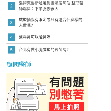
湯姆克魯斯臉腫到變鄰居阿伯 整形醫
2
師爆料：下半臉修很大
威塑抽脂有限定或只有適合什麼樣的
3
人做嗎?
4
蓮霧鼻可以隆鼻嗎
5
台北有做小腿威塑的醫師嗎?
顧問醫師