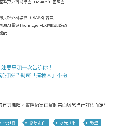
國整形外科醫學會（ASAPS）國際會
際美容外科學會（ISAPS) 會員
國鳳凰電波Thermage FLX國際原廠認
醫師
、注意事項一次告訴你！
只能打臉？揭密「這種人」不適
均有其風險，實際仍須由醫師當面與您進行評估而定*
喬雅露
膠原蛋白
水光注射
微整