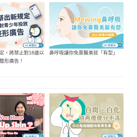
定，將禁止對18歲以
鼻呼吸讓你免靠醫美就「有型」
整形廣告！