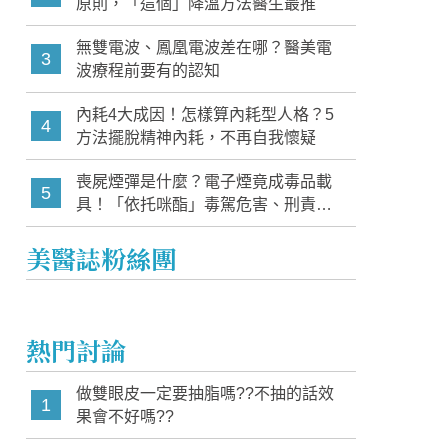
原則，「這個」降溫方法醫生最推
無雙電波、鳳凰電波差在哪？醫美電
3
波療程前要有的認知
內耗4大成因！怎樣算內耗型人格？5
4
方法擺脫精神內耗，不再自我懷疑
喪屍煙彈是什麼？電子煙竟成毒品載
5
具！「依托咪酯」毒駕危害、刑責與
家長必知警訊
美醫誌粉絲團
熱門討論
做雙眼皮一定要抽脂嗎??不抽的話效
1
果會不好嗎??