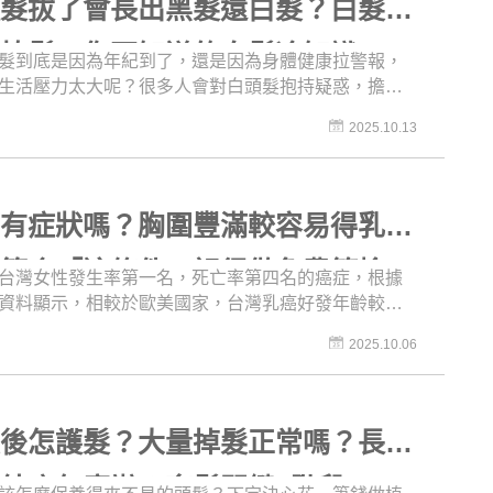
頭髮拔了會長出黑髮還白髮？白髮比
以及各種主流藥物的優缺點，才能更理性的選擇適合
減重輔助方式喔！
難植髮？你不知道的白髮冷知識
髮到底是因為年紀到了，還是因為身體健康拉警報，
生活壓力太大呢？很多人會對白頭髮抱持疑惑，擔心
根長三根」，或是在拔完後期待它默默變回黑髮，再
2025.10.13
是透過染髮讓頭髮回歸原本的烏黑亮麗，但其實過程
可能會有錯誤認知，反而傷害了髮絲！在老化的過程
髮就已經很珍貴了，可別這樣敷衍對它啊！這集《名
室》就來帶你破解白髮迷思，不管你是想用拔的、染
癌有症狀嗎？胸圍豐滿較容易得乳
是想做植髮一次改善，只要你「有頭髮」都適合看這
？符合「這條件」記得做免費篩檢
台灣女性發生率第一名，死亡率第四名的癌症，根據
資料顯示，相較於歐美國家，台灣乳癌好發年齡較
女性健康的一大隱患。但是多虧於影像學檢查的普及
2025.10.06
，乳癌的發生率雖然高，治癒率也高，所以早期發現
重要的。你知道乳癌有哪些徵兆嗎？網傳常喝豆漿容
癌？乳癌是不是也會遺傳呢？每年10月為乳癌防治
著粉紅絲帶月，跟著美醫誌一起來重視乳房健康！
髮後怎護髮？大量掉髮正常嗎？長痘
結痂怎麼辦？育髮關鍵3階段