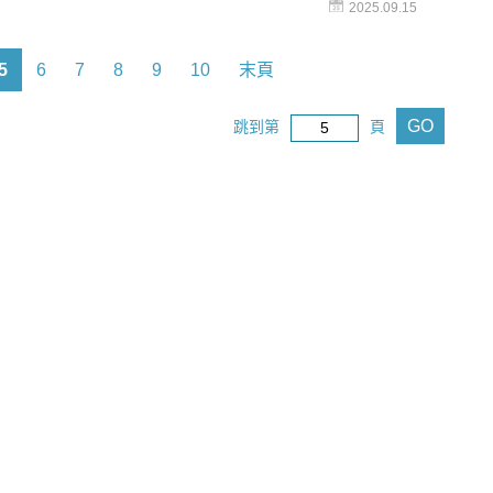
2025.09.15
就是指攝護腺肥大的其中一種症狀。許多人會擔心攝
術的風險，害怕在小弟弟上「動手腳」，進而延誤處
。這次《名醫問診室》就要帶你了解什麼是攝護腺肥
5
6
7
8
9
10
末頁
要對這個病症感到不解與恐懼，若出現攝護腺肥大的
還是要盡早就醫，並記得定期做攝護腺癌篩檢喔！
GO
跳到第
頁