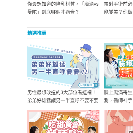
你最想知道的隆乳材質，「魔滴vs
雷射手術前必
曼陀」到底哪個才適合？
能變美？你做
精選推薦
男性最想改造的3大部位看這裡！
臉上爬滿寄生
弟弟好雄猛讓另一半直呼不要不要
測，醫師神手
痘、玫瑰斑、