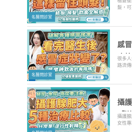
植髮後
髮，可
囉！這
名醫問診室
顧，才
思！擔
以搓掉
頭髮都
感
吃
很多人
路流傳
會康復
名醫問診室
快好…
有我們
後過幾
沒吃完
攝護
的問題
邊好好
「
攝護腺
女性專
答答、