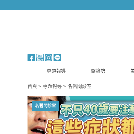
醫美整形
專題報導
醫趨勢
新知快訊
美醫FUN知識
首頁
專題報導
名醫問診室
醫美整形
國際新知
名醫問診室
保健醫療
生活知識