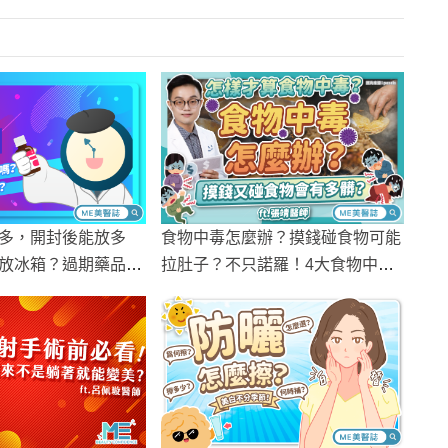
多，開封後能放多
食物中毒怎麼辦？摸錢碰食物可能
放冰箱？過期藥品怎
拉肚子？不只諾羅！4大食物中毒
你這樣做！
原因