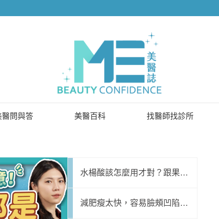
美醫問與答
美醫百科
找醫師找診所
已解決問題
找醫師
待解決問題
找診所
水楊酸該怎麼用才對？跟果
名醫問診室
顧問醫師
酸、杏仁酸差別？酸類煥膚守
減肥瘦太快，容易臉頰凹陷、