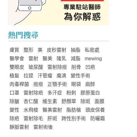
熱門搜尋
膚質
整形
美
皮秒雷射
抽脂
私密處
醫學會
雷射
醫美
隆乳
減脂
mewing
雙眼皮
玻尿酸
雷射除痘
削骨
凹疤
植髮
拉提
汗管瘤
魔滴
變性手術
肉毒桿菌
痘痘
正顎手術
眼袋
麻醉
口罩
雷射除疤
多汗症
粉刺
膠原蛋白
除皺
杏仁酸
維生素
舒顏翠
除斑
面膜
變性
水飛梭
醫美雷射
脂肪槍
頭皮保養
除疤
雷射除毛
肝斑
跨性別手術
防曬霜
靜脈雷射
雷射術後