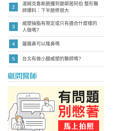
湯姆克魯斯臉腫到變鄰居阿伯 整形醫
2
師爆料：下半臉修很大
威塑抽脂有限定或只有適合什麼樣的
3
人做嗎?
4
蓮霧鼻可以隆鼻嗎
5
台北有做小腿威塑的醫師嗎?
顧問醫師