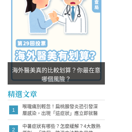
這樣配速！避免減重臉
喪屍煙彈為何難抓？電子煙是毒品嗎？吸
海外醫美真的比較划算？你最在意
哪個風險？
精選文章
喉嚨痛別輕忽！扁桃腺發炎恐引發深
1
層感染，出現「這症狀」應立即就醫
中暑症狀有哪些？怎麼緩解？4大散熱
2