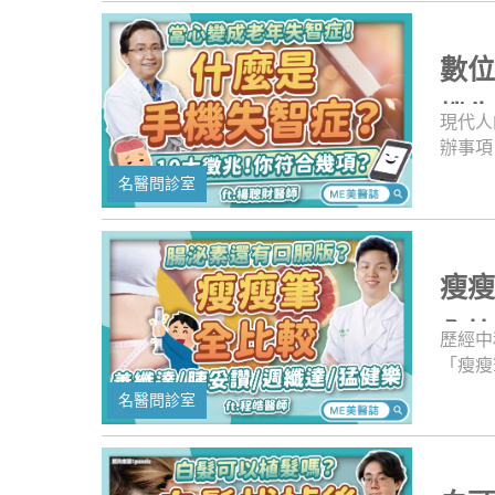
的幫助
成因，
臉的醫
數
打點好
套，正
機
現代人
介紹！
辦事項
能會有
名醫問診室
表達能
現。這
們認識
內容，
瘦
覺空間
00開
全
歷經中
來跟美
「瘦瘦
與運動
名醫問診室
認知還
一個高
樂，包
倍適都