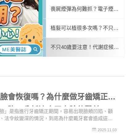
則教你這樣抗痘
法令紋變深？怕臉垮這樣配
喪屍煙彈為何難抓？電子煙是
速！避免減重臉
毒品嗎？吸菸怎變吸毒？揭密
植髮可以植很多次嗎？不只有
毒駕暴衝原因
植髮失敗才能做？「二次植
不只40歲要注意！代謝症候群
則教你這樣抗痘
減肥瘦太快，容易臉頰凹陷、法令紋變深？怕臉垮
髮」注意事項！
也可能睪固酮低下？快速檢測
男性更年期
套臉會恢復嗎？為什麼做牙齒矯正臉
會凹陷？分析適合牙套臉的醫美
臉」是指進行牙齒矯正期間，容易出現臉頰凹陷、顴
、法令紋變深的情況，到底為什麼戴牙套會造成這麼
呢？矯正完後會自行恢復嗎？醫美療程可以怎麼改
2025.11.03
要打玻尿酸，還是膠原蛋白增生劑，或是尋求電音波