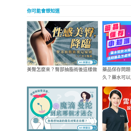
你可能會想知道
美臀怎麼來？臀部抽脂術後這樣做
藥品保存問題
久？藥水可以
麼辦？藥師教