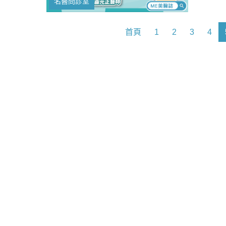
名醫問診室
鞋」，
護腺手
理時機
首頁
1
2
3
4
大，不
症狀，