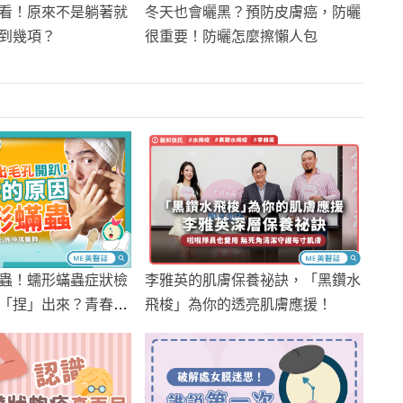
看！原來不是躺著就
冬天也會曬黑？預防皮膚癌，防曬
到幾項？
很重要！防曬怎麼擦懶人包
蟲！蠕形蟎蟲症狀檢
李雅英的肌膚保養祕訣，「黑鑽水
「捏」出來？青春
飛梭」為你的透亮肌膚應援！
毛孔粗大元兇？