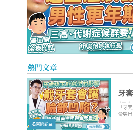
心理健康
駐站專家
名醫問診室
水楊酸該怎麼用才對？跟果酸、杏仁酸差別？酸類煥膚守
熱門文章
牙
頰
「牙套
骨突出
多影響
名醫問診室
善？是