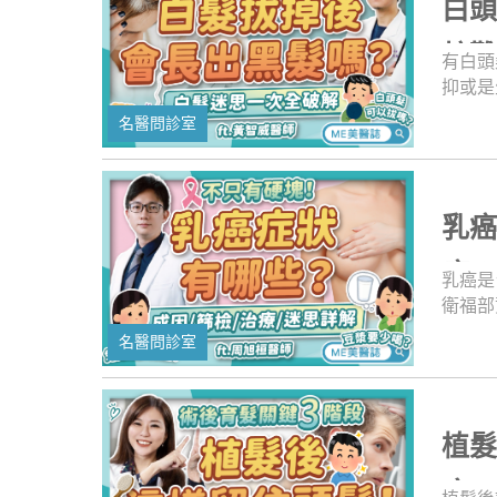
白
原理，
自己的
較
有白頭
抑或是
「拔一
名醫問診室
不然就
中我們
中，頭
醫問診
乳
的，還
集喔！
癌
乳癌是
衛福部
早，是
名醫問診室
與進步
是非常
易得乳
月，趁
植
痘、