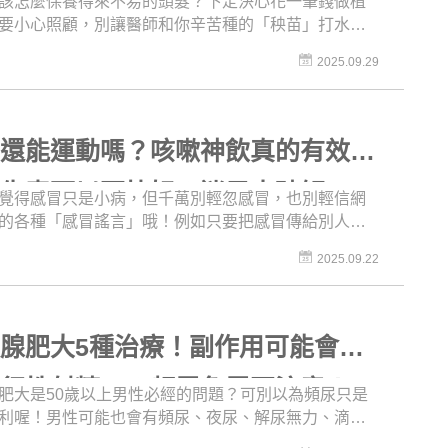
該怎麼保養得來不易的頭髮？下定決心花一筆錢做植
要小心照顧，別讓醫師和你辛苦種的「秧苗」打水漂
次《名醫問診室》就要帶你認識植髮後究竟該怎麼照
2025.09.29
能提高毛囊的存活率，還要破除一些植髮常見的迷
心植髮後大量掉髮，是什麼凶兆嗎？植髮後結的痂可
嗎？植髮後長痘痘該怎麼辦？對於植髮者來說，每根
要好好養護，這支影片絕對要收藏！
冒還能運動嗎？咳嗽神飲真的有效？
抗生素可以更快好？迷思大破解
覺得感冒只是小病，但千萬別輕忽感冒，也別輕信網
的各種「感冒謠言」哦！例如只要把感冒傳給別人就
、感冒變嚴重就要吃抗生素、運動流汗可以讓感冒快
2025.09.22
…等各式各樣的傳聞，實際上到底是不是這樣呢？還
常常會遇到「看醫生時是這種情況」，結果看完醫生
天症狀又變了！面對狡猾的感冒病毒，該不該在藥還
的時候再跑去看醫師呢？這些網路上可能找不到答案
腺肥大5種治療！副作用可能會
，《名醫問診室》就要讓你放下懸著的心，邊看影片
養病！
逆行性射精」？頻尿急尿要注意！
肥大是50歲以上男性必經的問題？可別以為頻尿只是
利喔！男性可能也會有頻尿、夜尿、解尿無力、滴滴
尿不乾淨的情況，俗話說「少年尿過溪，老年滴到