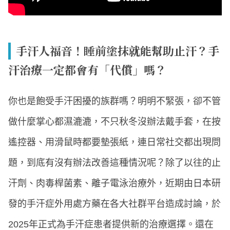
手汗人福音！睡前塗抹就能幫助止汗？手
汗治療一定都會有「代償」嗎？
你也是飽受手汗困擾的族群嗎？明明不緊張，卻不管
做什麼掌心都濕漉漉，不只秋冬沒辦法戴手套，在按
遙控器、用滑鼠時都要墊張紙，連日常社交都出現問
題，到底有沒有辦法改善這種情況呢？除了以往的止
汗劑、肉毒桿菌素、離子電泳治療外，近期由日本研
發的手汗症外用處方藥在各大社群平台造成討論，於
2025年正式為手汗症患者提供新的治療選擇。還在