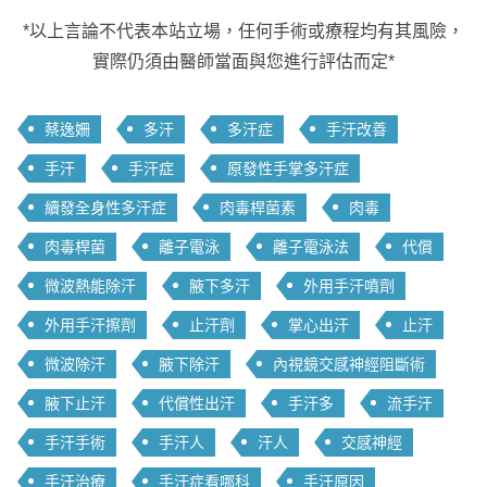
*以上言論不代表本站立場，任何手術或療程均有其風險，
實際仍須由醫師當面與您進行評估而定*
蔡逸姍
多汗
多汗症
手汗改善
手汗
手汗症
原發性手掌多汗症
續發全身性多汗症
肉毒桿菌素
肉毒
肉毒桿菌
離子電泳
離子電泳法
代償
微波熱能除汗
腋下多汗
外用手汗噴劑
外用手汗擦劑
止汗劑
掌心出汗
止汗
微波除汗
腋下除汗
內視鏡交感神經阻斷術
腋下止汗
代償性出汗
手汗多
流手汗
手汗手術
手汗人
汗人
交感神經
手汗治療
手汗症看哪科
手汗原因