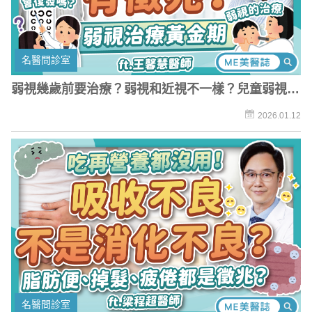
名醫問診室
弱視幾歲前要治療？弱視和近視不一樣？兒童弱視要
注意「這些徵兆」！
2026.01.12
名醫問診室