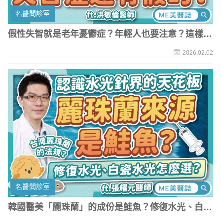
名醫問診室
假性失智就是老年憂鬱症？年輕人也要注意？這樣分
辨「真假失智」差別
2026.02.02
名醫問診室
韓國醫美「麗珠蘭」的成份是鮭魚？修復水光、白瓷