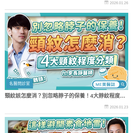
水光適合族群這樣挑
2026.01.26
名醫問診室
頸紋該怎麼消？別忽略脖子的保養！4大脖紋程度分
類，打造美型天鵝頸
2026.01.23