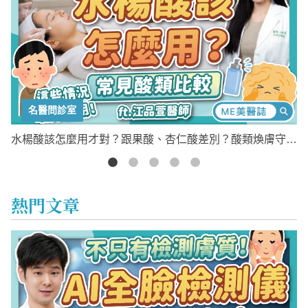
名醫問診室
檢
水楊酸該怎麼用才對？跟果酸、杏仁酸差別？酸類煥膚守則
教你這樣抗痘
熱門文章