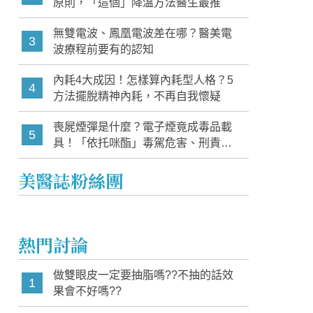
原則，「這個」降溫方法醫生最推
無雙電波、鳳凰電波差在哪？醫美電
3
波療程前要有的認知
內耗4大成因！怎樣算內耗型人格？5
4
方法擺脫精神內耗，不再自我懷疑
喪屍煙彈是什麼？電子煙竟成毒品載
5
具！「依托咪酯」毒駕危害、刑責與
家長必知警訊
美醫誌粉絲團
熱門討論
做雙眼皮一定要抽脂嗎??不抽的話效
1
果會不好嗎??