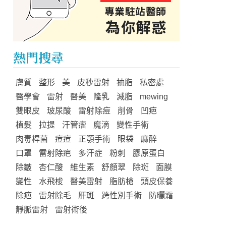
熱門搜尋
膚質
整形
美
皮秒雷射
抽脂
私密處
醫學會
雷射
醫美
隆乳
減脂
mewing
雙眼皮
玻尿酸
雷射除痘
削骨
凹疤
植髮
拉提
汗管瘤
魔滴
變性手術
肉毒桿菌
痘痘
正顎手術
眼袋
麻醉
口罩
雷射除疤
多汗症
粉刺
膠原蛋白
除皺
杏仁酸
維生素
舒顏翠
除斑
面膜
變性
水飛梭
醫美雷射
脂肪槍
頭皮保養
除疤
雷射除毛
肝斑
跨性別手術
防曬霜
靜脈雷射
雷射術後