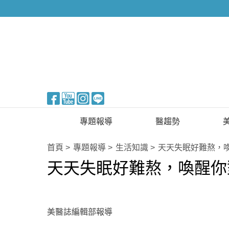
醫美整形
專題報導
醫趨勢
新知快訊
美醫FUN知識
首頁
專題報導
生活知識
天天失眠好難熬，
天天失眠好難熬，喚醒你
醫美整形
國際新知
保健醫療
生活知識
美醫誌編輯部報導