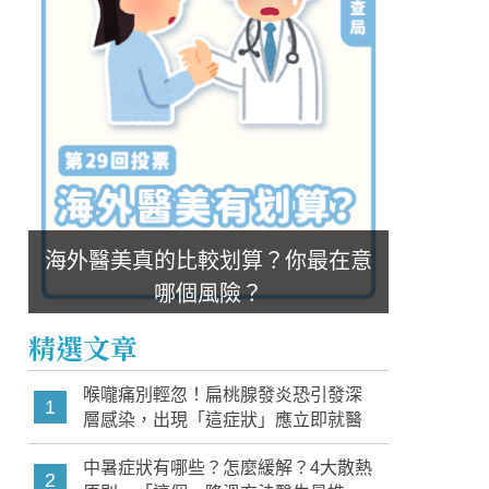
海外醫美真的比較划算？你最在意
哪個風險？
精選文章
喉嚨痛別輕忽！扁桃腺發炎恐引發深
1
層感染，出現「這症狀」應立即就醫
中暑症狀有哪些？怎麼緩解？4大散熱
2