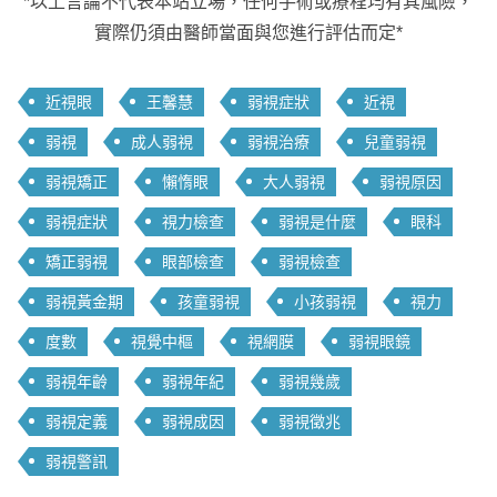
*以上言論不代表本站立場，任何手術或療程均有其風險，
實際仍須由醫師當面與您進行評估而定*
近視眼
王馨慧
弱視症狀
近視
弱視
成人弱視
弱視治療
兒童弱視
弱視矯正
懶惰眼
大人弱視
弱視原因
弱視症狀
視力檢查
弱視是什麼
眼科
矯正弱視
眼部檢查
弱視檢查
弱視黃金期
孩童弱視
小孩弱視
視力
度數
視覺中樞
視網膜
弱視眼鏡
弱視年齡
弱視年紀
弱視幾歲
弱視定義
弱視成因
弱視徵兆
弱視警訊