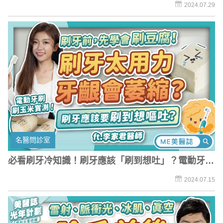
「躺著瘦」嗎？
2024.07.29
名醫問診室
必看刷牙冷知識！刷牙應該「刷到想吐」？電動牙刷
1秒能刷5百次？
2024.07.15