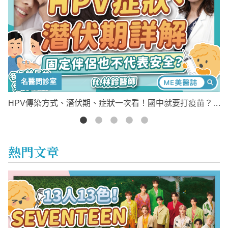
名醫問診室
植
HPV傳染方式、潛伏期、症狀一次看！國中就要打疫苗？
免費篩檢整理！
熱門文章