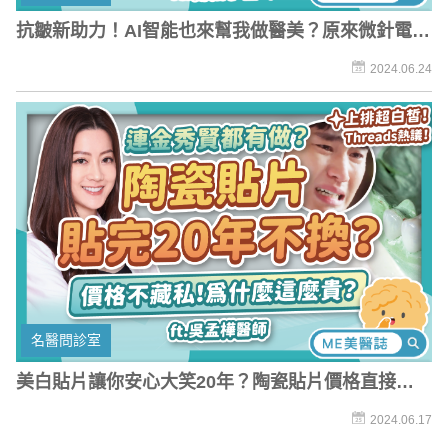
抗皺新助力！AI智能也來幫我做醫美？原來微針電波
可以插得這麼深！
2024.06.24
名醫問診室
美白貼片讓你安心大笑20年？陶瓷貼片價格直接
說！跟全瓷冠差在哪？
2024.06.17