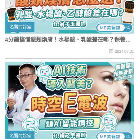
名醫問診室
4分鐘搞懂酸類煥膚！水楊酸、乳酸差在哪？保養避
爛臉注意「這關鍵」
2024.07.01
名醫問診室