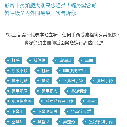
影片｜鼻頭肥大別只想隆鼻！縮鼻翼會影
響呼吸？內外開疤痕一次告訴你
*以上言論不代表本站立場，任何手術或療程均有其風險，
實際仍須由醫師當面與您進行評估而定*
打呼
薛健佑
鼻瘜肉
鼻塞
呼吸不順
打鼾
睡眠呼吸中止
鼻甲切除
鼻炎
下鼻甲手術
鼻甲手術
鼻甲肥厚
鼻甲肥大
鼻涕倒流
肥厚性鼻炎
睡眠呼吸中止症
鼻甲
下鼻甲
下鼻甲切除
空鼻症候群
空鼻症
鼻整型
鼻整形
無線射頻手術