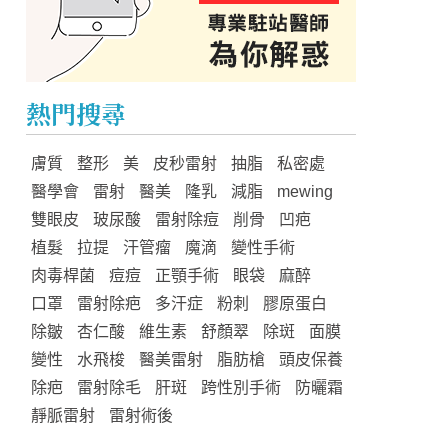
熱門搜尋
膚質
整形
美
皮秒雷射
抽脂
私密處
醫學會
雷射
醫美
隆乳
減脂
mewing
雙眼皮
玻尿酸
雷射除痘
削骨
凹疤
植髮
拉提
汗管瘤
魔滴
變性手術
肉毒桿菌
痘痘
正顎手術
眼袋
麻醉
口罩
雷射除疤
多汗症
粉刺
膠原蛋白
除皺
杏仁酸
維生素
舒顏翠
除斑
面膜
變性
水飛梭
醫美雷射
脂肪槍
頭皮保養
除疤
雷射除毛
肝斑
跨性別手術
防曬霜
靜脈雷射
雷射術後