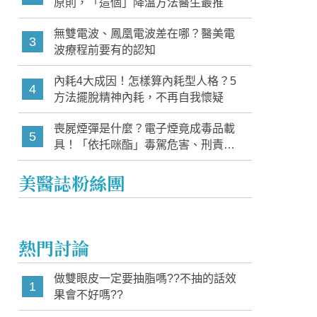
原則，「這個」降溫方法醫生最推
無雙電波、鳳凰電波差在哪？醫美電
3
波療程前要有的認知
內耗4大成因！怎樣算內耗型人格？5
4
方法擺脫精神內耗，不再自我懷疑
喪屍煙彈是什麼？電子煙竟成毒品載
5
具！「依托咪酯」毒駕危害、刑責與
家長必知警訊
美醫誌粉絲團
熱門討論
做雙眼皮一定要抽脂嗎??不抽的話效
1
果會不好嗎??