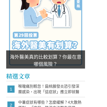
海外醫美真的比較划算？你最在意
哪個風險？
精選文章
喉嚨痛別輕忽！扁桃腺發炎恐引發深
1
層感染，出現「這症狀」應立即就醫
中暑症狀有哪些？怎麼緩解？4大散熱
2