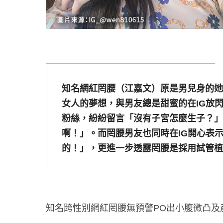
知名網紅罔腰（江嘉文）原是男兒身的她
女人的夢想，與男友總是甜蜜的在IG放
粉絲，紛紛留言「沒有子宮怎麼生子？」
啊！」。而罔腰男友也同時在IG開心表
的！」，更進一步透露罔腰是採用試管植
知名跨性別網紅罔腰無預警PO出小腹微凸及