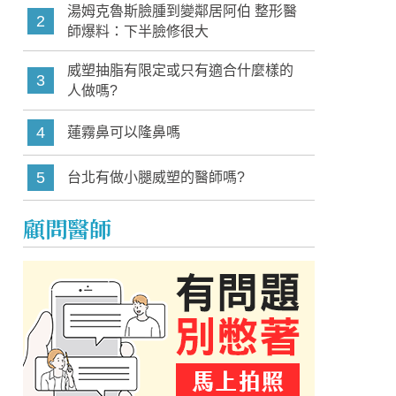
湯姆克魯斯臉腫到變鄰居阿伯 整形醫
2
師爆料：下半臉修很大
威塑抽脂有限定或只有適合什麼樣的
3
人做嗎?
4
蓮霧鼻可以隆鼻嗎
5
台北有做小腿威塑的醫師嗎?
顧問醫師