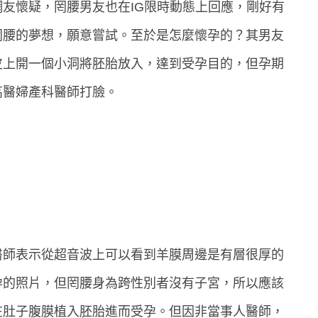
友懷疑，罔腰男友也在IG限時動態上回應，剛好有
罔腰的夢想，願意嘗試。至於是怎麼懷孕的？其男友
皮上開一個小洞將胚胎放入，達到受孕目的，但孕期
高醫婦產科醫師打臉。
醫師表示從超音波上可以看到羊膜周邊是有層很厚的
孕的照片，但罔腰身為跨性別者沒有子宮，所以應該
在肚子腹膜植入胚胎進而受孕。但因非當事人醫師，