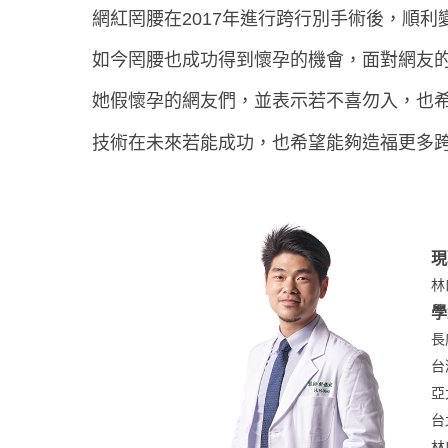
網紅罔腰在2017年進行跨行別手術後，順
如今罔腰也成功得到懷孕的機會，面對網友的
她假懷孕的網友們，並表示若不喜勿入，也
技術在未來若能成功，也希望能夠造福更多
現
林
學
長
台
亞
台
林