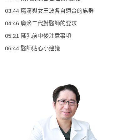
03:44 魔滴與女王波各自適合的族群
04:46 魔滴二代對醫師的要求
05:21 隆乳前中後注意事項
06:44 醫師貼心小建議