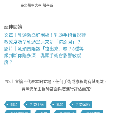
臺北醫學大學 醫學系
延伸閱讀
文章｜乳頭激凸好困擾！乳頭手術會影響
敏感度嗎？乳頭黑原來是「這原因」？
影片｜乳頭凹陷該「拉出來」嗎？3種等
級判斷你陷多深！乳頭手術會影響敏感
度？
*以上言論不代表本站立場，任何手術或療程均有其風險，
實際仍須由醫師當面與您進行評估而定*
鄭穎
乳頭手術
乳頭
乳頭凹陷