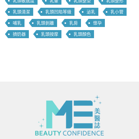
乳頭敏感度
乳暈
乳頭整型
乳頭整形
乳頭清潔
乳頭凹陷等級
泌乳
乳小管
哺乳
乳頭剝離
乳房
懷孕
擠奶器
乳頭按摩
乳頭顏色